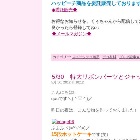
ハッピーチ商品を委託販売しております
◆委託販売◆
お得なお知らせを、くぅちゃんから配信して
良かったら登録してね♪↓
◆メールマガジン◆
カテゴリー:
スイーツデコ商品
,
デコ材料
,
ブログ記事★
5/30 特大リボンパーツとジャ
5月 30, 2012 at 18:12
こんにちは!!
quuです＼(＾▽＾)／
昨日の夜は、こんな物を作っておりました↓
ふふふヾ(=^▽^=)ノ
15段ホットケーキ
です(笑)