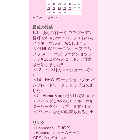
14
15
16
17
18
19
20
21
22
23
24
25
26
27
28
29
30
31
« 4月
6月 »
最近の投稿
8/1 あぃ♡ぱーく ララガーデン
長町でキャンディバッグ＆おべん
とうキーホルダーWSします♪
7/24 NEW!!ワークショップ フワ
フワ スクイーズ ワークショップ
♡ 7月28日からスタート♪ ご予約
は開始しました!!
7/22 7～8月のスケジュールです
♪
7/14 NEW!!ワークショップ★ パ
ンプレートワークショップ出来ま
した♡
7/7 Hapia Marche(7/11)でキャン
ディバッグ＆おべんとうキーホル
ダーワークショップします♪ホイ
ップシールなどの販売もあるよ★
リンク
+Happeach+(SHOP)
+Happeach+ホームページ
SPSブログサーバー