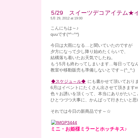
5/29 スイーツデコアイテム★
5月 29, 2012 at 19:00
こんにちは～♪
quuです(*^ｰ^*)
今日は大雨になる…と聞いていたのですが
夕方になって少し降り始めたくらいで、
結構落ち着いたお天気でしたね。
もう5月も終わってしまいます…毎日ってなん
教室や移動販売も準備しないとです～(^_^;)
◆スケジュ～ル◆
にも書かせて頂いており
6月はイベントにたくさん出させて頂きますm(
色々お誘いを頂くって、本当にありがたいこと
ひとつづつ大事に、かんばって行きたいと思い
それでは今日の新商品です～☆
ミニ・お姫様ミラーとホッチキス♪