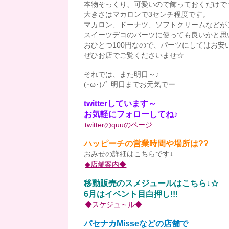
本物そっくり、可愛いので飾っておくだけで
大きさはマカロンで3センチ程度です。
マカロン、ドーナツ、ソフトクリームなどが
スイーツデコのパーツに使っても良いかと思
おひとつ100円なので、パーツにしてはお安
ぜひお店でご覧くださいませ☆
それでは、また明日～♪
(･ω･)ﾉﾞ 明日までお元気でー
twitterしています～
お気軽にフォローしてね♪
twitterのquuのページ
ハッピーチの営業時間や場所は??
おみせの詳細はこちらです↓
◆店舗案内◆
移動販売のスメジュールはこちら↓☆
6月はイベント目白押し!!!
◆スケジュ～ル◆
パセナカMisseなどの店舗で