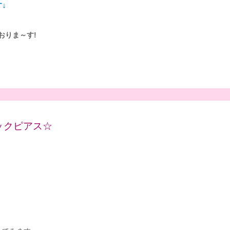
↓
おりま～す!
ックピアス☆