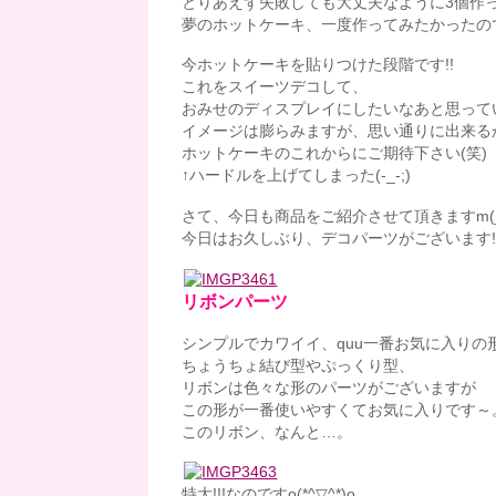
とりあえず失敗しても大丈夫なように3個作
夢のホットケーキ、一度作ってみたかったの
今ホットケーキを貼りつけた段階です!!
これをスイーツデコして、
おみせのディスプレイにしたいなあと思ってい
イメージは膨らみますが、思い通りに出来る
ホットケーキのこれからにご期待下さい(笑)
↑ハードルを上げてしまった(-_-;)
さて、今日も商品をご紹介させて頂きますm(_
今日はお久しぶり、デコパーツがございます!
リボンパーツ
シンプルでカワイイ、quu一番お気に入りの
ちょうちょ結び型やぷっくり型、
リボンは色々な形のパーツがございますが
この形が一番使いやすくてお気に入りです～
このリボン、なんと…。
特大!!!なのですo(*^▽^*)o