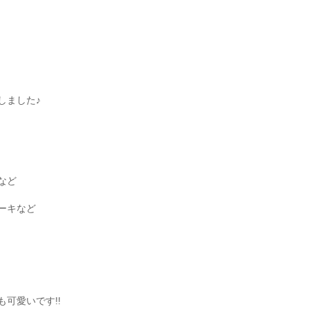
しました♪
など
ーキなど
可愛いです!!