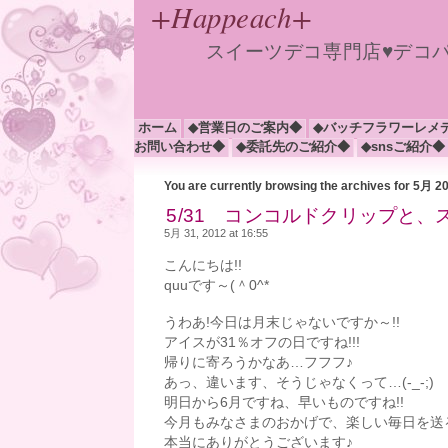
+Happeach+
スイーツデコ専門店♥デコ
ホーム
◆営業日のご案内◆
◆バッチフラワーレメ
お問い合わせ◆
◆委託先のご紹介◆
◆snsご紹介◆
You are currently browsing the archives for 5月 2
5/31 コンコルドクリップと
5月 31, 2012 at 16:55
こんにちは!!
quuです～(＾0^*
うわあ!今日は月末じゃないですか～!!
アイスが31％オフの日ですね!!!
帰りに寄ろうかなあ…フフフ♪
あっ、違います、そうじゃなくって…(-_-;)
明日から6月ですね、早いものですね!!
今月もみなさまのおかげで、楽しい毎日を送
本当にありがとうございます♪