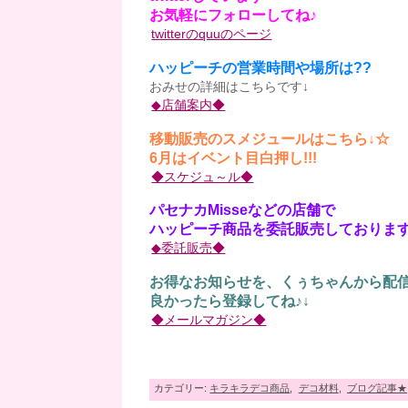
お気軽にフォローしてね♪
twitterのquuのページ
ハッピーチの営業時間や場所は??
おみせの詳細はこちらです↓
◆店舗案内◆
移動販売のスメジュールはこちら↓☆
6月はイベント目白押し!!!
◆スケジュ～ル◆
パセナカMisseなどの店舗で
ハッピーチ商品を委託販売しております
◆委託販売◆
お得なお知らせを、くぅちゃんから配信
良かったら登録してね♪↓
◆メールマガジン◆
カテゴリー:
キラキラデコ商品
,
デコ材料
,
ブログ記事★