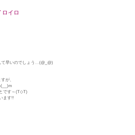
イロイロ
て早いのでしょう…(@_@)
ますが、
__)m
です～(T◇T)
ます!!