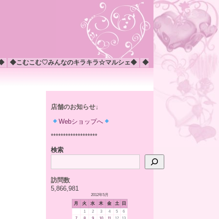
◆
◆こむこむ♡みんなのキラキラ☆マルシェ◆
◆
店舗のお知らせ↓
Webショップへ
*******************
検索
訪問数
5,866,981
2012年5月
月
火
水
木
金
土
日
1
2
3
4
5
6
7
8
9
10
11
12
13