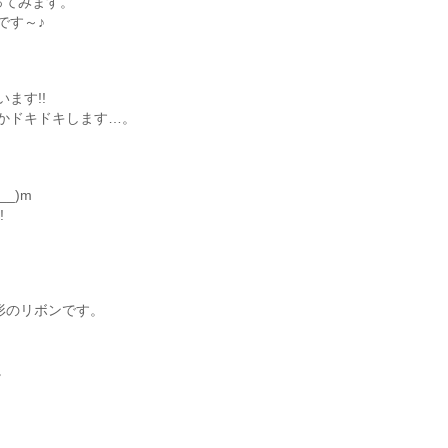
ってみます。
です～♪
ます!!
かドキドキします…。
_)m
!
形のリボンです。
。