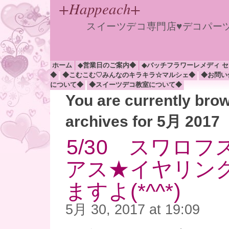
+Happeach+
スイーツデコ専門店♥デコパー
ホーム
◆営業日のご案内◆
◆バッチフラワーレメディ 
◆
◆こむこむ♡みんなのキラキラ☆マルシェ◆
◆お問い
について◆
◆スイーツデコ教室について◆
You are currently bro
archives for 5月 2017
5/30 スワロ
アス★イヤリン
ますよ(*^^*)
5月 30, 2017 at 19:09