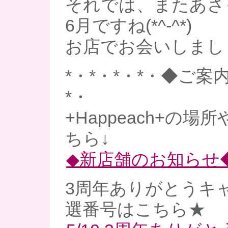
それでは、またあさ
6月ですね(*^-^*)
お店でお会いしましょ
*・*・*・*・◆ご案内
*・
+Happeach+の
ちら↓
◆新店舗のお知らせ
3周年ありがとうキ
選番号はこちら★