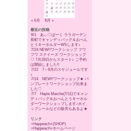
10
11
12
13
14
15
16
17
18
19
20
21
22
23
24
25
26
27
28
29
30
31
« 6月
8月 »
最近の投稿
8/1 あぃ♡ぱーく ララガーデン
長町でキャンディバッグ＆おべん
とうキーホルダーWSします♪
7/24 NEW!!ワークショップ フワ
フワ スクイーズ ワークショップ
♡ 7月28日からスタート♪ ご予約
は開始しました!!
7/22 7～8月のスケジュールです
♪
7/14 NEW!!ワークショップ★ パ
ンプレートワークショップ出来ま
した♡
7/7 Hapia Marche(7/11)でキャン
ディバッグ＆おべんとうキーホル
ダーワークショップします♪ホイ
ップシールなどの販売もあるよ★
リンク
+Happeach+(SHOP)
+Happeach+ホームページ