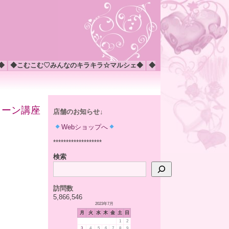
◆
◆こむこむ♡みんなのキラキラ☆マルシェ◆
◆
トーン講座
店舗のお知らせ↓
Webショップへ
*******************
検索
訪問数
5,866,546
2023年7月
月
火
水
木
金
土
日
1
2
3
4
5
6
7
8
9