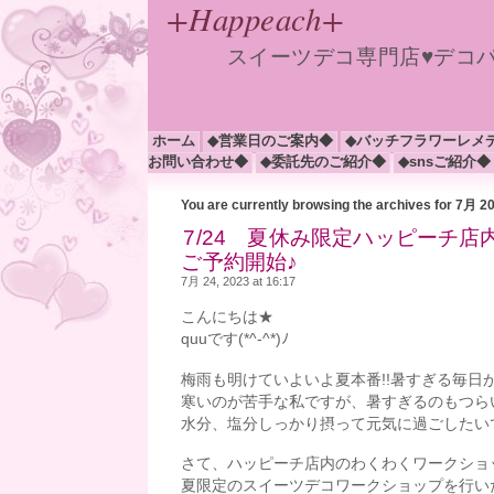
+Happeach+
スイーツデコ専門店♥デコ
ホーム
◆営業日のご案内◆
◆バッチフラワーレメ
お問い合わせ◆
◆委託先のご紹介◆
◆snsご紹介◆
You are currently browsing the archives for 7月 2
7/24 夏休み限定ハッピーチ店
ご予約開始♪
7月 24, 2023 at 16:17
こんにちは★
quuです(*^-^*)ﾉ
梅雨も明けていよいよ夏本番!!暑すぎる毎日
寒いのが苦手な私ですが、暑すぎるのもつらいで
水分、塩分しっかり摂って元気に過ごしたい
さて、ハッピーチ店内のわくわくワークショ
夏限定のスイーツデコワークショップを行いた