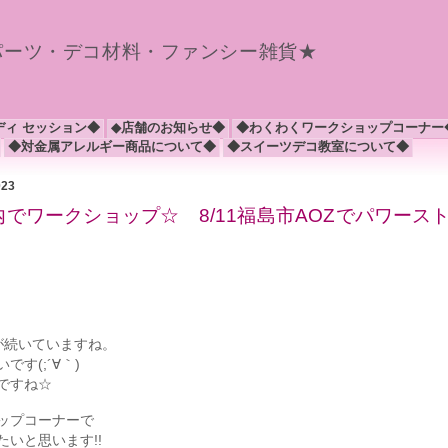
パーツ・デコ材料・ファンシー雑貨★
ディ セッション◆
◆店舗のお知らせ◆
◆わくわくワークショップコーナー
◆対金属アレルギー商品について◆
◆スイーツデコ教室について◆
023
内でワークショップ☆ 8/11福島市AOZでパワース
が続いていますね。
す(;´∀｀)
ですね☆
ップコーナーで
いと思います!!