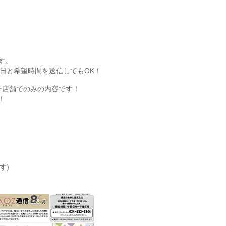
す。
望日と希望時間を送信してもOK！
チ店舗でのみの内容です！
！
す)