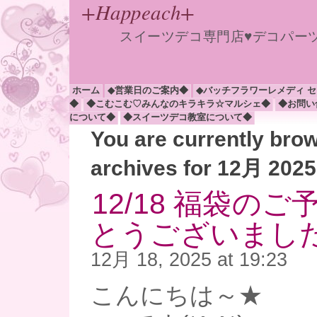
+Happeach+
スイーツデコ専門店♥デコパー
ホーム
◆営業日のご案内◆
◆バッチフラワーレメディ 
◆
◆こむこむ♡みんなのキラキラ☆マルシェ◆
◆お問い
について◆
◆スイーツデコ教室について◆
You are currently bro
archives for 12月 2025
12/18 福袋の
とうございまし
12月 18, 2025 at 19:23
こんにちは～★