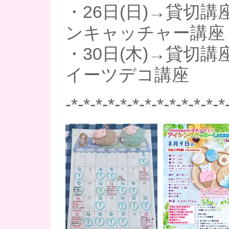
・26日(日)→貸切講
ンキャッチャー講座
・30日(木)→貸切講
イーツデコ講座
-*-*-*-*-*-*-*-*-*-*-*-*-*