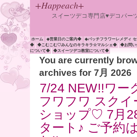
+Happeach+
スイーツデコ専門店♥デコパー
ホーム
◆営業日のご案内◆
◆バッチフラワーレメディ 
◆
◆こむこむ♡みんなのキラキラ☆マルシェ◆
◆お問い
について◆
◆スイーツデコ教室について◆
You are currently bro
archives for 7月 2026
7/24 NEW!!
フワフワ スクイ
ショップ♡ 7月
タート♪ ご予約