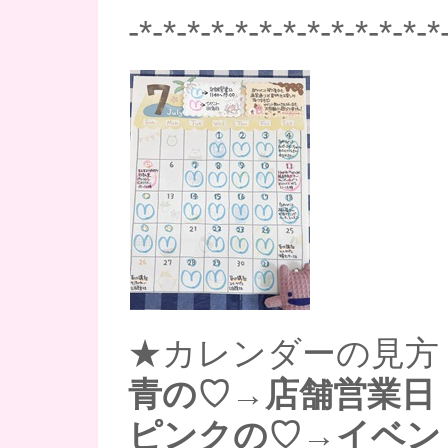
-*-*-*-*-*-*-*-*-*-*-*-*-*
★カレンダーの見方
青の♡→店舗営業日
ピンクの♡→イベン