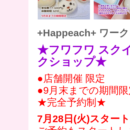
+Happeach+ ワ
★フワフワ スク
クショップ★
●店舗開催 限定
●9月末までの期間限
★完全予約制★
7月28日(火)スター