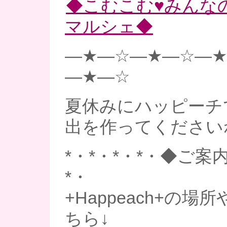
◆こむこむ♥みんな
マルシェ◆
—★—☆—★—☆—★
—★—☆
夏休みにハッピーチ
出を作ってください
*・*・*・*・◆ご案内
*・
+Happeach+の
ちら↓