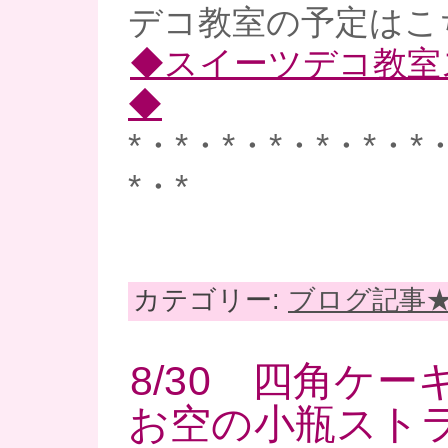
デコ教室の予定はこ
◆スイーツデコ教室
◆
*・*・*・*・*・*・*
*・*
カテゴリー:
ブログ記事
8/30 四角ケ
お空の小瓶スト