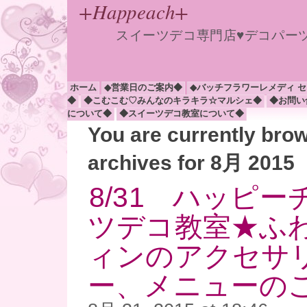
+Happeach+
スイーツデコ専門店♥デコパー
ホーム
◆営業日のご案内◆
◆バッチフラワーレメディ 
◆
◆こむこむ♡みんなのキラキラ☆マルシェ◆
◆お問い
について◆
◆スイーツデコ教室について◆
You are currently bro
archives for 8月 2015
8/31 ハッピ
ツデコ教室★ふ
ィンのアクセサ
ー、メニューのご