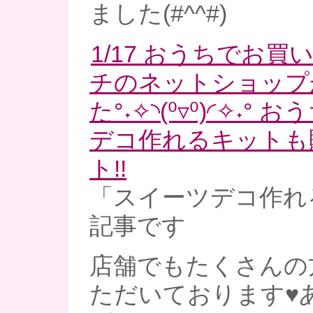
ました(#^^#)
1/17 おうちでお買
チのネットショップ
た°˖✧◝(⁰▿⁰)◜✧˖°
デコ作れるキットも
ト!!
「スイーツデコ作れ
記事です
店舗でもたくさんの
ただいております♥