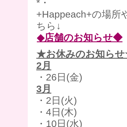
*・
+Happeach+の
ちら↓
◆店舗のお知らせ◆
★お休みのお知らせ
2月
・26日(金)
3月
・2日(火)
・4日(木)
・10日(水)