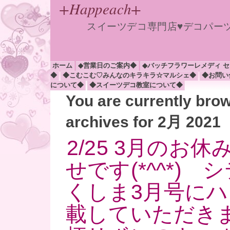
+Happeach+
スイーツデコ専門店♥デコパー
ホーム
◆営業日のご案内◆
◆バッチフラワーレメディ 
◆
◆こむこむ♡みんなのキラキラ☆マルシェ◆
◆お問い
について◆
◆スイーツデコ教室について◆
You are currently bro
archives for 2月 2021
2/25 3月のお
せです(*^^*)
くしま3月号に
載していただき