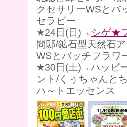
クセサリーWSとバ
セラピー
★24日(日)→
シゲ★フ
間邸/鉱石型天然石
WSとバッチフラワ
★30日(土)→ハッ
ント/くぅちゃんと
ハ～トエッセンス