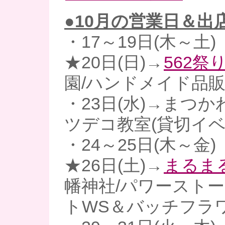
●10
月の営業日＆出
・17～19日(木～土)
★20日(日)→
562祭
園/ハンドメイド品
・23日(水)→まつ
ツデコ教室(貸切イベ
・24～25日(木～金)
★26日(土)→
まるまる
幡神社/パワースト
トWS＆バッチフラ