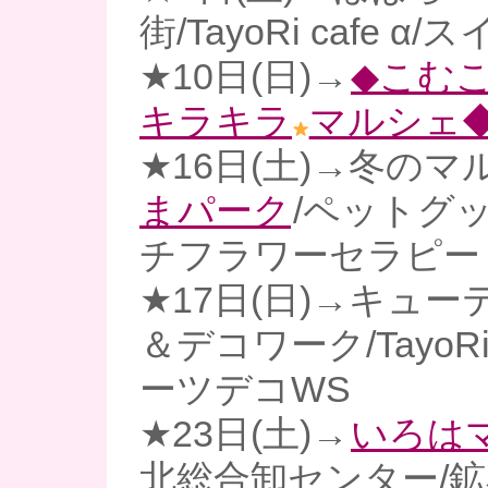
街/TayoRi cafe 
★10日(日)→
◆こむ
キラキラ
マルシェ
★16日(土)→冬のマ
まパーク
/ペットグ
チフラワーセラピー
★17日(日)→キュ
＆デコワーク/TayoRi 
ーツデコWS
★23日(土)→
いろは
北総合卸センター/