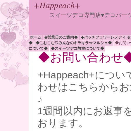
+Happeach+
スイーツデコ専門店♥デコパー
ホーム
◆営業日のご案内◆
◆バッチフラワーレメディ 
◆
◆こむこむ♡みんなのキラキラ☆マルシェ◆
◆お問い
について◆
◆スイーツデコ教室について◆
◆お問い合わせ
+Happeach+に
わせはこちらからお
♪
1週間以内にお返事
おります。