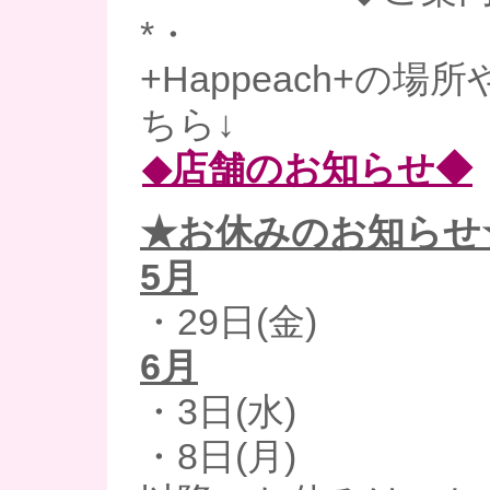
*・
+Happeach+の
ちら↓
◆店舗のお知らせ◆
★お休みのお知らせ
5月
・29日(金)
6月
・3日(水)
・8日(月)