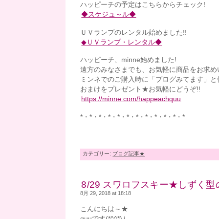
ハッピーチの予定はこちらからチェック!
◆スケジュ～ル◆
ＵＶランプのレンタル始めました!!
◆ＵＶランプ・レンタル◆
ハッピーチ、minne始めました!
遠方のみなさまでも、お気軽に商品をお求め
ミンネでのご購入時に「ブログみてます」と
おまけをプレゼント★お気軽にどうぞ!!
https://minne.com/happeachquu
*・*・*・*・*・*・*・*・*・*・*・*
カテゴリー:
ブログ記事★
8/29 スワロフスキー★しずく型
8月 29, 2018 at 18:18
こんにちは～★
quuです(*^^*)ﾉ