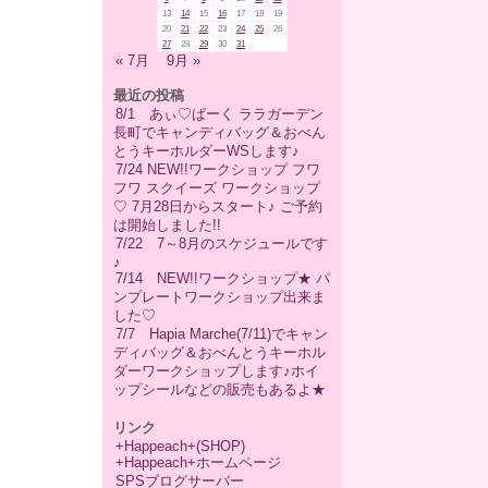
13
14
15
16
17
18
19
20
21
22
23
24
25
26
27
28
29
30
31
« 7月
9月 »
最近の投稿
8/1 あぃ♡ぱーく ララガーデン
長町でキャンディバッグ＆おべん
とうキーホルダーWSします♪
7/24 NEW!!ワークショップ フワ
フワ スクイーズ ワークショップ
♡ 7月28日からスタート♪ ご予約
は開始しました!!
7/22 7～8月のスケジュールです
♪
7/14 NEW!!ワークショップ★ パ
ンプレートワークショップ出来ま
した♡
7/7 Hapia Marche(7/11)でキャン
ディバッグ＆おべんとうキーホル
ダーワークショップします♪ホイ
ップシールなどの販売もあるよ★
リンク
+Happeach+(SHOP)
+Happeach+ホームページ
SPSブログサーバー