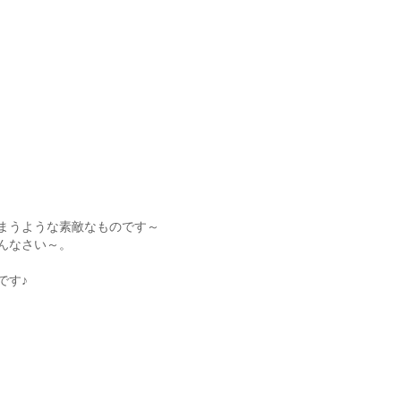
まうような素敵なものです～
んなさい～。
です♪