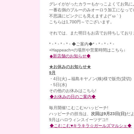
グレイががったカラーもかっこよくてお気に
一番右側のブルーのみオーロラ加工になって
不思議にピンクにも見えますよ(*´ω｀)
こちらは1,700円～でございます。
それでは、また明日もお店でお待ちしており
*・*・*・*・◆ご案内◆*・*・*・*・
+Happeach+の場所や営業時間はこちら↓
◆新店舗のお知らせ◆
★お休みのお知らせ★
9月
・4日(火)→福島キヤノン(株)様で販売(貸切)
・5日(水)
その他のお休みはこちら!
◆お休みの日のご案内◆
毎月開催!こむこむ×ハッピーチ!
ハッピーチの担当は、
次回は9月23日(日)
だ
9月はハロウィンスイーツデコ!!
◆こむこむ♥キラキラ☆ガールズマルシェ◆