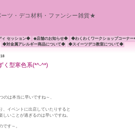
パーツ・デコ材料・ファンシー雑貨★
ディ セッション◆
◆店舗のお知らせ◆
◆わくわくワークショップコーナー
◆対金属アレルギー商品について◆
◆スイーツデコ教室について◆
018
型寒色系(*^-^*)
たつのは本当に早いですね～、
り、イベントに出店していたりすると
楽しいことが過ぎるのは早いですね。
のです～。