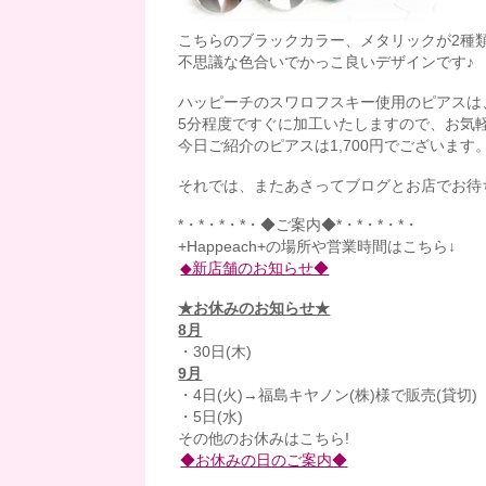
こちらのブラックカラー、メタリックが2種
不思議な色合いでかっこ良いデザインです♪
ハッピーチのスワロフスキー使用のピアスは、
5分程度ですぐに加工いたしますので、お気
今日ご紹介のピアスは1,700円でございます
それでは、またあさってブログとお店でお待
*・*・*・*・◆ご案内◆*・*・*・*・
+Happeach+の場所や営業時間はこちら↓
◆新店舗のお知らせ◆
★お休みのお知らせ★
8月
・30日(木)
9月
・4日(火)→福島キヤノン(株)様で販売(貸切)
・5日(水)
その他のお休みはこちら!
◆お休みの日のご案内◆