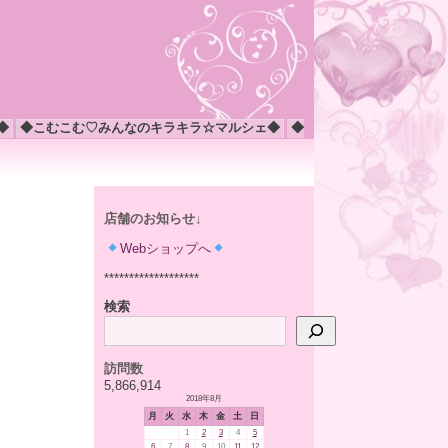
◆
◆こむこむ♡みんなのキラキラ☆マルシェ◆
◆
店舗のお知らせ↓
Webショップへ
*******************
検索
訪問数
5,866,914
2018年8月
月
火
水
木
金
土
日
1
2
3
4
5
6
7
8
9
10
11
12