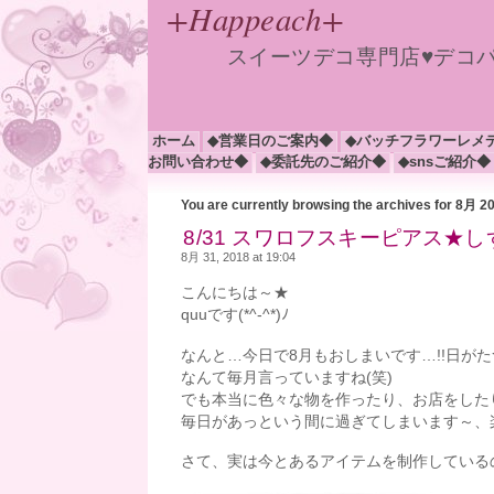
+Happeach+
スイーツデコ専門店♥デコ
ホーム
◆営業日のご案内◆
◆バッチフラワーレメ
お問い合わせ◆
◆委託先のご紹介◆
◆snsご紹介◆
You are currently browsing the archives for 8月 2
8/31 スワロフスキーピアス★しずく
8月 31, 2018 at 19:04
こんにちは～★
quuです(*^-^*)ﾉ
なんと…今日で8月もおしまいです…!!日が
なんて毎月言っていますね(笑)
でも本当に色々な物を作ったり、お店をした
毎日があっという間に過ぎてしまいます～、
さて、実は今とあるアイテムを制作している