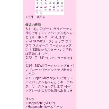
9
10
11
12
13
14
15
16
17
18
19
20
21
22
23
24
25
26
27
28
29
30
31
« 6月
8月 »
最近の投稿
8/1 あぃ♡ぱーく ララガーデン
長町でキャンディバッグ＆おべん
とうキーホルダーWSします♪
7/24 NEW!!ワークショップ フワ
フワ スクイーズ ワークショップ
♡ 7月28日からスタート♪ ご予約
は開始しました!!
7/22 7～8月のスケジュールです
♪
7/14 NEW!!ワークショップ★ パ
ンプレートワークショップ出来ま
した♡
7/7 Hapia Marche(7/11)でキャン
ディバッグ＆おべんとうキーホル
ダーワークショップします♪ホイ
ップシールなどの販売もあるよ★
リンク
+Happeach+(SHOP)
+Happeach+ホームページ