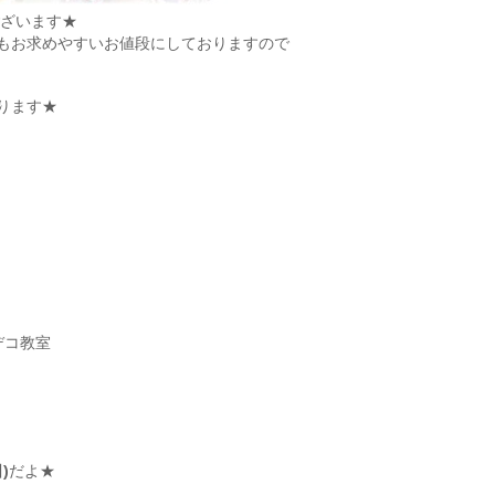
ございます★
もお求めやすいお値段にしておりますので
ります★
デコ教室
)
だよ★