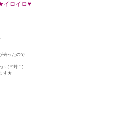
ト★イロイロ♥
。
が去ったので
( *´艸｀)
ます★