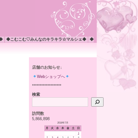
◆
◆こむこむ♡みんなのキラキラ☆マルシェ◆
◆
店舗のお知らせ↓
Webショップへ
*******************
検索
訪問数
5,866,898
2018年7月
月
火
水
木
金
土
日
1
2
3
4
5
6
7
8