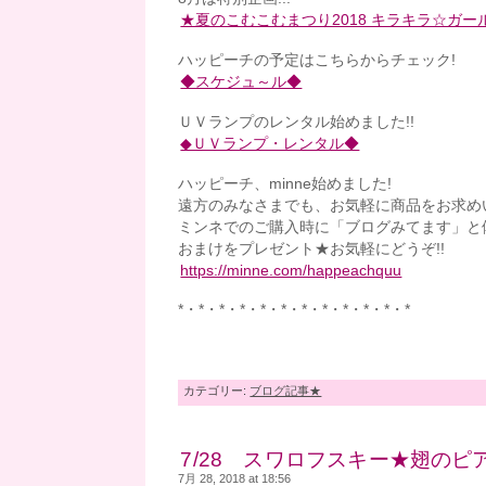
★夏のこむこむまつり2018 キラキラ☆ガ
ハッピーチの予定はこちらからチェック!
◆スケジュ～ル◆
ＵＶランプのレンタル始めました!!
◆ＵＶランプ・レンタル◆
ハッピーチ、minne始めました!
遠方のみなさまでも、お気軽に商品をお求め
ミンネでのご購入時に「ブログみてます」と
おまけをプレゼント★お気軽にどうぞ!!
https://minne.com/happeachquu
*・*・*・*・*・*・*・*・*・*・*・*
カテゴリー:
ブログ記事★
7/28 スワロフスキー★翅のピアス
7月 28, 2018 at 18:56