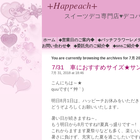
+Happeach+
スイーツデコ専門店♥デコ
ホーム
◆営業日のご案内◆
◆バッチフラワーレメ
お問い合わせ◆
◆委託先のご紹介◆
◆snsご紹介◆
You are currently browsing the archives for 7月 2
7/31 車におすすめサイズ★サ
7月 31, 2018 at 18:46
こんにちは～★
quuです( *´艸｀)
明日8月1日は、ハッピーチお休みをいただき
どうぞよろしくお願いいたします。
暑い日が続きますね～。
もう明日から8月ですね!!夏真っ盛りです～!
これからますます夏祭りなども多く、楽しいこと
暑さに負けず、充実した夏を過ごしたいです