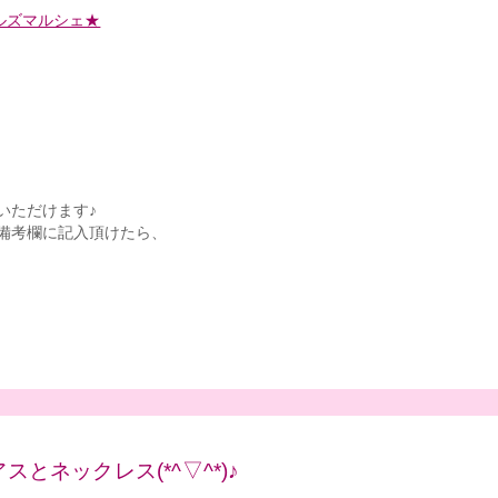
ールズマルシェ★
いただけます♪
備考欄に記入頂けたら、
とネックレス(*^▽^*)♪