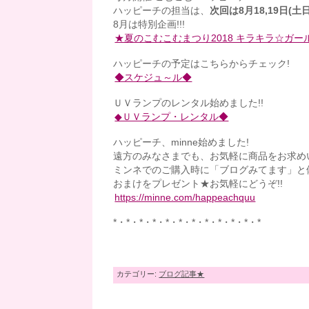
ハッピーチの担当は、
次回は8月18,19日(土日
8月は特別企画!!!
★夏のこむこむまつり2018 キラキラ☆ガ
ハッピーチの予定はこちらからチェック!
◆スケジュ～ル◆
ＵＶランプのレンタル始めました!!
◆ＵＶランプ・レンタル◆
ハッピーチ、minne始めました!
遠方のみなさまでも、お気軽に商品をお求め
ミンネでのご購入時に「ブログみてます」と
おまけをプレゼント★お気軽にどうぞ!!
https://minne.com/happeachquu
*・*・*・*・*・*・*・*・*・*・*・*
カテゴリー:
ブログ記事★