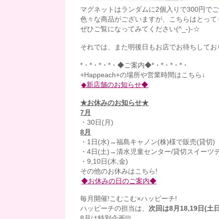
マグネットはランダムに2個入りで300円で
色々な商品がございますが、こちらはとって
ぜひご覧になってみてください(^_-)-☆
それでは、また明後日もお店でお待ちしてお
*・*・*・*・◆ご案内◆*・*・*・*・
+Happeach+の場所や営業時間はこちら↓
◆新店舗のお知らせ◆
★お休みのお知らせ★
7月
・30日(月)
8月
・1日(水)→福島キャノン(株)様で販売(貸切)
・4日(土)→清水児童センター/貸切スイーツ
・9,10日(木,金)
その他のお休みはこちら!
◆お休みの日のご案内◆
毎月開催!こむこむ×ハッピーチ!
ハッピーチの担当は、
次回は8月18,19日(土日
8月は特別企画!!!