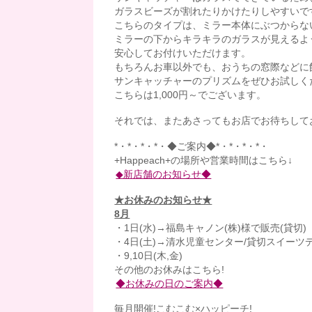
ガラスビーズが割れたりかけたりしやすいで
こちらのタイプは、ミラー本体にぶつからな
ミラーの下からキラキラのガラスが見えるよ
安心してお付けいただけます。
もちろんお車以外でも、おうちの窓際などに
サンキャッチャーのプリズムをぜひお試しく
こちらは1,000円～でございます。
それでは、またあさってもお店でお待ちして
*・*・*・*・◆ご案内◆*・*・*・*・
+Happeach+の場所や営業時間はこちら↓
◆新店舗のお知らせ◆
★お休みのお知らせ★
8月
・1日(水)→福島キャノン(株)様で販売(貸切)
・4日(土)→清水児童センター/貸切スイーツ
・9,10日(木,金)
その他のお休みはこちら!
◆お休みの日のご案内◆
毎月開催!こむこむ×ハッピーチ!