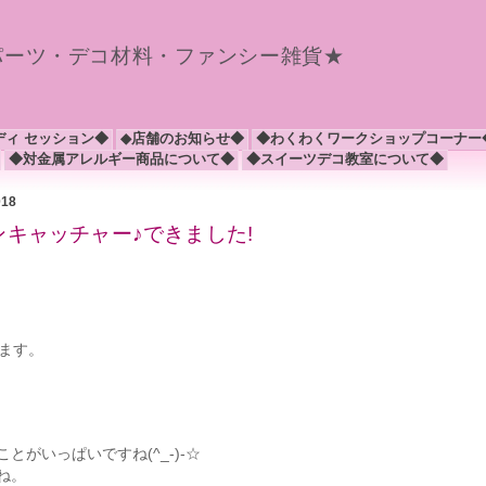
パーツ・デコ材料・ファンシー雑貨★
ディ セッション◆
◆店舗のお知らせ◆
◆わくわくワークショップコーナー
◆対金属アレルギー商品について◆
◆スイーツデコ教室について◆
018
ンキャッチャー♪できました!
ます。
がいっぱいですね(^_-)-☆
ね。