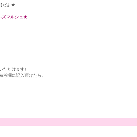
)
だよ★
ールズマルシェ★
いただけます♪
備考欄に記入頂けたら、