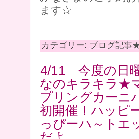
ます☆
カテゴリー:
ブログ記事
4/11 今度の
なのキラキラ★マ
プリングカーニバ
初開催！ハッピ
っぴーハ～トエ
だよ