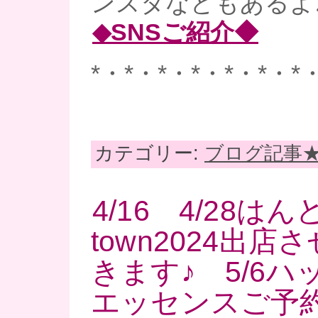
ンスタなどもあるよ
◆SNSご紹介◆
*・*・*・*・*・*・*
カテゴリー:
ブログ記事
4/16 4/28は
town2024出
きます♪ 5/6
エッセンスご予