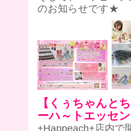
のお知らせです★
【くぅちゃんとち
ーハ～トエッセン
+Happeach+店