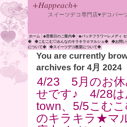
+Happeach+
スイーツデコ専門店♥デコパー
ホーム
◆営業日のご案内◆
◆バッチフラワーレメディ 
◆
◆こむこむ♡みんなのキラキラ☆マルシェ◆
◆お問い
について◆
◆スイーツデコ教室について◆
You are currently bro
archives for 4月 2024
4/23 5月のお
せです♪ 4/28
town、5/5こ
のキラキラ★マル