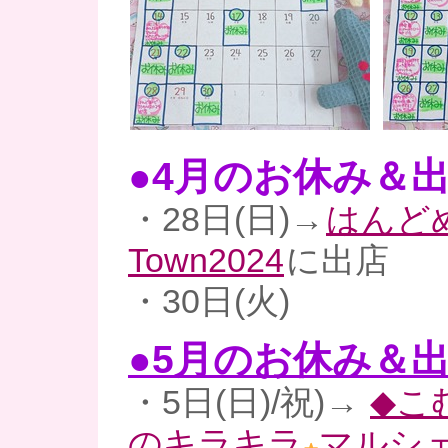
●4月のお休み＆
・28日(日)→
はんど
Town2024
に出店
・30日(火)
●5
月のお休み＆
・5日(日)/祝)→
◆こ
のキラキラ
マルシ