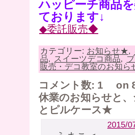
ハッピーチ商品を
ております↓
◆委託販売◆
カテゴリー:
お知らせ★
,
品
,
スイーツデコ商品
,
ブ
販売・デコ教室のお知ら
コメント数: 1 on 
休業のお知らせと、
とピルケース★
2015/07