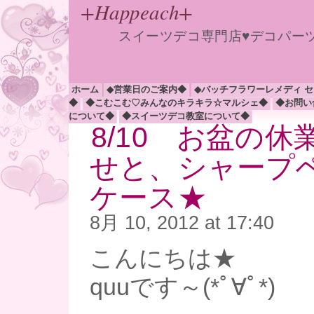
+Happeach+
スイーツデコ専門店♥デコパー
ホーム
◆営業日のご案内◆
◆バッチフラワーレメディ 
◆
◆こむこむ♡みんなのキラキラ☆マルシェ◆
◆お問い
について◆
◆スイーツデコ教室について◆
8/10 お盆の
せと、シャープ
ケース★
8月 10, 2012 at 17:40
こんにちは★
quuです～(*ﾟ∀ﾟ*)