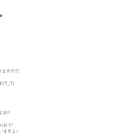
!
★
りますので
T_T)
お!!
ゃおう!
いますよ♪