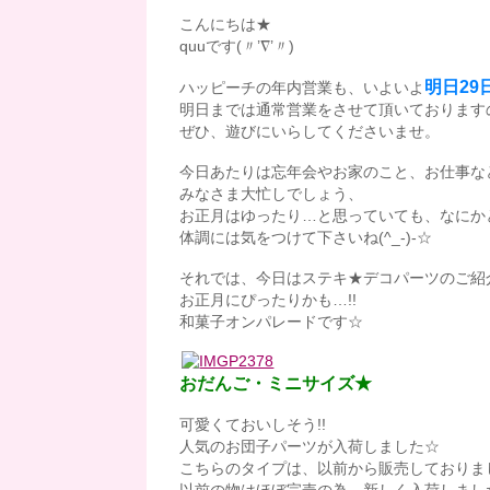
こんにちは★
quuです(〃’∇’〃)
明日29
ハッピーチの年内営業も、いよいよ
明日までは通常営業をさせて頂いております
ぜひ、遊びにいらしてくださいませ。
今日あたりは忘年会やお家のこと、お仕事な
みなさま大忙しでしょう、
お正月はゆったり…と思っていても、なにか
体調には気をつけて下さいね(^_-)-☆
それでは、今日はステキ★デコパーツのご紹介
お正月にぴったりかも…!!
和菓子オンパレードです☆
おだんご・ミニサイズ★
可愛くておいしそう!!
人気のお団子パーツが入荷しました☆
こちらのタイプは、以前から販売しておりま