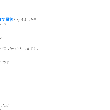
日で最後
となりました!!
ので
ど…
と忙しかったりしますし、
です!!
したが