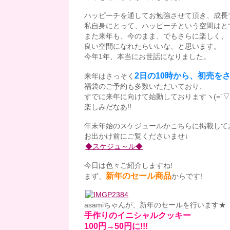
ハッピーチを通してお勉強させて頂き、成長
私自身にとって、ハッピーチという空間はと
また来年も、今のまま、でもさらに楽しく、
良い空間になれたらいいな、と思います。
今年1年、本当にお世話になりました。
2日の10時から、初売をさ
来年はさっそく
福袋のご予約も多数いただいており、
すでに来年に向けて始動しておりますヽ(=´▽`
楽しみだなあ!!
年末年始のスケジュールかこちらに掲載して
お出かけ前にご覧くださいませ↓
◆スケジュ～ル◆
今日は色々ご紹介しますね!
新年のセール商品
まず、
からです!
asamiちゃんが、新年のセールを行います★
手作りのイニシャルクッキー
100円→50円に!!!