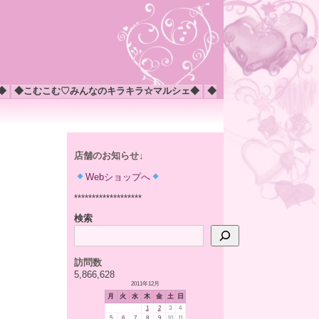
◆
◆こむこむ♡みんなのキラキラ☆マルシェ◆
◆
店舗のお知らせ↓
Webショップへ
*******************
検索
訪問数
5,866,628
2011年12月
月
火
水
木
金
土
日
1
2
3
4
5
6
7
8
9
10
11