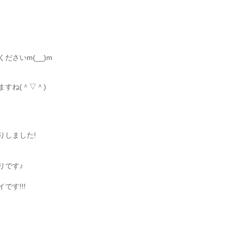
さいm(__)m
すね(＾▽＾)
りしました!
リです♪
す!!!