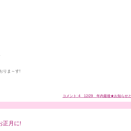
↓
おりま～す!
コメント: 4 12/29 年内最後★お知らせ
お正月に!