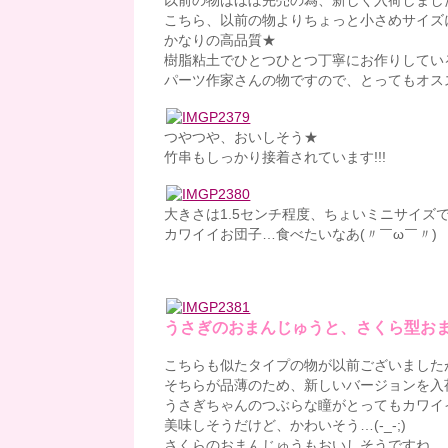
以前の物はほぼ完売の為、新しく入荷しまし
こちら、以前の物よりちょっと小さめサイズ
かなりの高品質★
樹脂粘土でひとつひとつ丁寧にお作りしてい
パーツ作家さんの物ですので、とってもオスス
つやつや、おいしそう★
竹串もしっかり接着されています!!!
大きさは1.5センチ程度、ちょいミニサイズ
カワイイお団子…食べたいなあ(〃￣ω￣〃)
うさぎのおまんじゅうと、さくら型お
こちらも似たタイプの物が以前ございました
そちらが品薄のため、新しいバージョンを入
うさぎちゃんのつぶらな瞳がとってもカワイ
美味しそうだけど、かわいそう…(-_-;)
さくらのおまんじゅうもおいしそうですね。