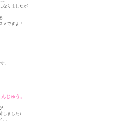
た。
になりましたが
る
メですよ!!
です。
まんじゅう。
が、
荷しました♪
イ…