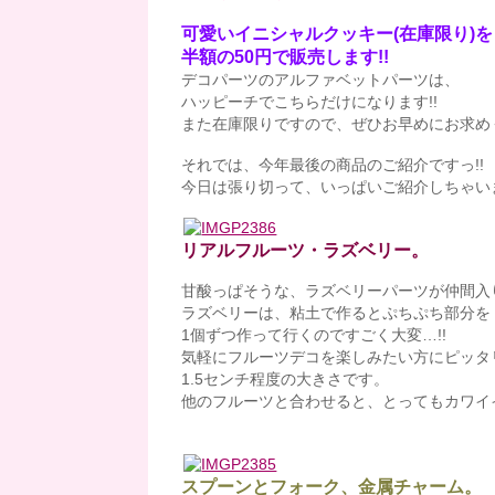
可愛いイニシャルクッキー(在庫限り)を
半額の50円で販売します!!
デコパーツのアルファベットパーツは、
ハッピーチでこちらだけになります!!
また在庫限りですので、ぜひお早めにお求めくだ
それでは、今年最後の商品のご紹介ですっ!!
今日は張り切って、いっぱいご紹介しちゃいま
リアルフルーツ・ラズベリー。
甘酸っぱそうな、ラズベリーパーツが仲間入
ラズベリーは、粘土で作るとぷちぷち部分を
1個ずつ作って行くのですごく大変…!!
気軽にフルーツデコを楽しみたい方にピッタ
1.5センチ程度の大きさです。
他のフルーツと合わせると、とってもカワイイで
スプーンとフォーク、金属チャーム。