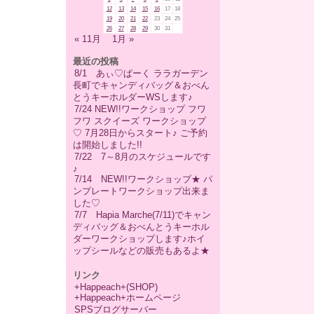
12
13
14
15
16
17
18
19
20
21
22
23
24
25
26
27
28
29
30
31
« 11月
1月 »
最近の投稿
8/1 あぃ♡ぱーく ララガーデン
長町でキャンディバッグ＆おべん
とうキーホルダーWSします♪
7/24 NEW!!ワークショップ フワ
フワ スクイーズ ワークショップ
♡ 7月28日からスタート♪ ご予約
は開始しました!!
7/22 7～8月のスケジュールです
♪
7/14 NEW!!ワークショップ★ パ
ンプレートワークショップ出来ま
した♡
7/7 Hapia Marche(7/11)でキャン
ディバッグ＆おべんとうキーホル
ダーワークショップします♪ホイ
ップシールなどの販売もあるよ★
リンク
+Happeach+(SHOP)
+Happeach+ホームページ
SPSブログサーバー