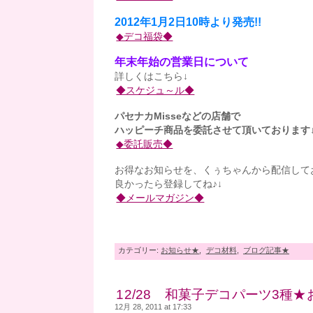
2012年1月2日10時より発売!!
◆デコ福袋◆
年末年始の営業日について
詳しくはこちら↓
◆スケジュ～ル◆
パセナカMisseなどの店舗で
ハッピーチ商品を委託させて頂いております
◆委託販売◆
お得なお知らせを、くぅちゃんから配信して
良かったら登録してね♪↓
◆メールマガジン◆
カテゴリー:
お知らせ★
,
デコ材料
,
ブログ記事★
12/28 和菓子デコパーツ3種★
12月 28, 2011 at 17:33