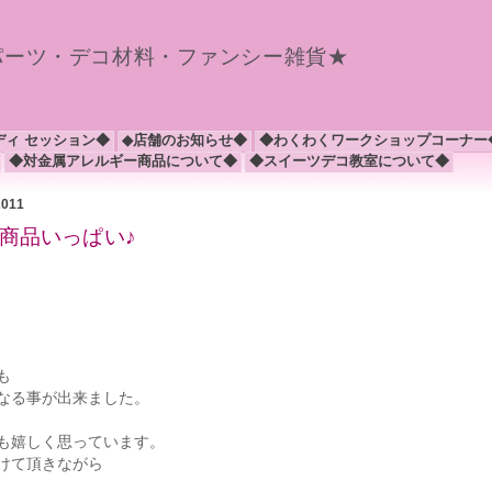
パーツ・デコ材料・ファンシー雑貨★
ディ セッション◆
◆店舗のお知らせ◆
◆わくわくワークショップコーナー
◆対金属アレルギー商品について◆
◆スイーツデコ教室について◆
2011
新商品いっぱい♪
も
なる事が出来ました。
も嬉しく思っています。
けて頂きながら