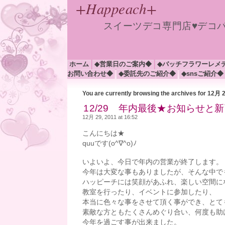
+Happeach+
スイーツデコ専門店♥デコ
ホーム
◆営業日のご案内◆
◆バッチフラワーレメ
お問い合わせ◆
◆委託先のご紹介◆
◆snsご紹介◆
You are currently browsing the archives for 12月 
12/29 年内最後★お知らせと
12月 29, 2011 at 16:52
こんにちは★
quuです(o^∇^o)ﾉ
いよいよ、今日で年内の営業が終了します。
今年は大変な事もありましたが、そんな中で
ハッピーチには笑顔があふれ、楽しい空間に
教室を行ったり、イベントに参加したり、
本当に色々な事をさせて頂く事ができ、とて
素敵な方ともたくさんめぐり合い、何度も助
今年を過ごす事が出来ました。