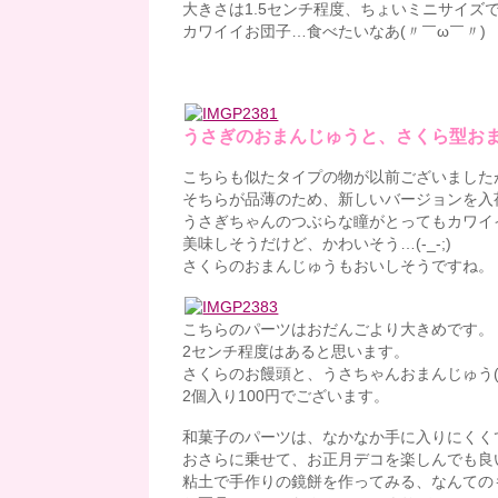
大きさは1.5センチ程度、ちょいミニサイズ
カワイイお団子…食べたいなあ(〃￣ω￣〃)
うさぎのおまんじゅうと、さくら型お
こちらも似たタイプの物が以前ございました
そちらが品薄のため、新しいバージョンを入
うさぎちゃんのつぶらな瞳がとってもカワイ
美味しそうだけど、かわいそう…(-_-;)
さくらのおまんじゅうもおいしそうですね。
こちらのパーツはおだんごより大きめです。
2センチ程度はあると思います。
さくらのお饅頭と、うさちゃんおまんじゅう(
2個入り100円でございます。
和菓子のパーツは、なかなか手に入りにくく
おさらに乗せて、お正月デコを楽しんでも良
粘土で手作りの鏡餅を作ってみる、なんてのも