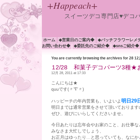
+Happeach+
スイーツデコ専門店♥デコ
ホーム
◆営業日のご案内◆
◆バッチフラワーレメ
お問い合わせ◆
◆委託先のご紹介◆
◆snsご紹介◆
You are currently browsing the archives for 28 1
12/28 和菓子デコパーツ3種★
12月 28, 2011 at 17:33
こんにちは★
quuです(〃’∇’〃)
明日29
ハッピーチの年内営業も、いよいよ
明日までは通常営業をさせて頂いております
ぜひ、遊びにいらしてくださいませ。
今日あたりは忘年会やお家のこと、お仕事な
みなさま大忙しでしょう、
お正月はゆったり…と思っていても、なにか