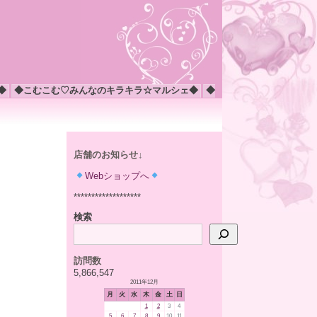
◆
◆こむこむ♡みんなのキラキラ☆マルシェ◆
◆
店舗のお知らせ↓
Webショップへ
*******************
検索
訪問数
5,866,547
2011年12月
月
火
水
木
金
土
日
1
2
3
4
5
6
7
8
9
10
11