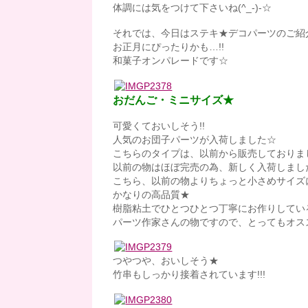
体調には気をつけて下さいね(^_-)-☆
それでは、今日はステキ★デコパーツのご紹介
お正月にぴったりかも…!!
和菓子オンパレードです☆
おだんご・ミニサイズ★
可愛くておいしそう!!
人気のお団子パーツが入荷しました☆
こちらのタイプは、以前から販売しておりま
以前の物はほぼ完売の為、新しく入荷しまし
こちら、以前の物よりちょっと小さめサイズ
かなりの高品質★
樹脂粘土でひとつひとつ丁寧にお作りしてい
パーツ作家さんの物ですので、とってもオスス
つやつや、おいしそう★
竹串もしっかり接着されています!!!