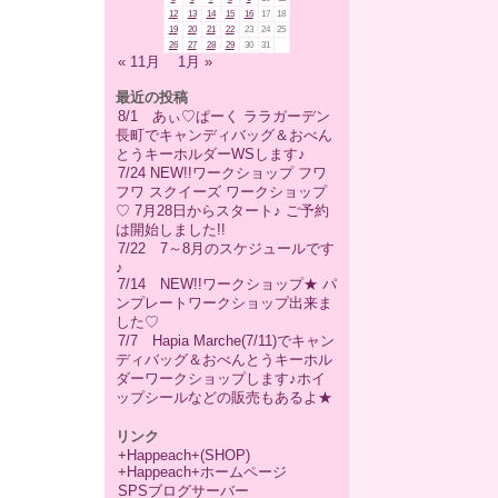
12
13
14
15
16
17
18
19
20
21
22
23
24
25
26
27
28
29
30
31
« 11月
1月 »
最近の投稿
8/1 あぃ♡ぱーく ララガーデン
長町でキャンディバッグ＆おべん
とうキーホルダーWSします♪
7/24 NEW!!ワークショップ フワ
フワ スクイーズ ワークショップ
♡ 7月28日からスタート♪ ご予約
は開始しました!!
7/22 7～8月のスケジュールです
♪
7/14 NEW!!ワークショップ★ パ
ンプレートワークショップ出来ま
した♡
7/7 Hapia Marche(7/11)でキャン
ディバッグ＆おべんとうキーホル
ダーワークショップします♪ホイ
ップシールなどの販売もあるよ★
リンク
+Happeach+(SHOP)
+Happeach+ホームページ
SPSブログサーバー