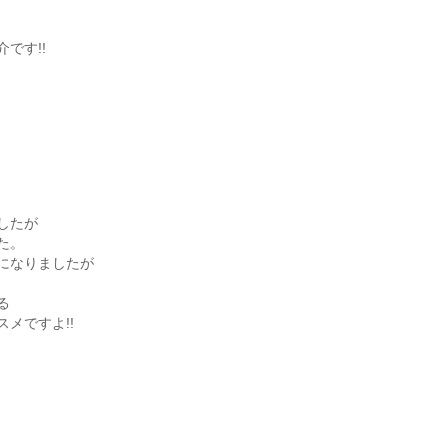
です!!
したが
た。
になりましたが
る
メですよ!!