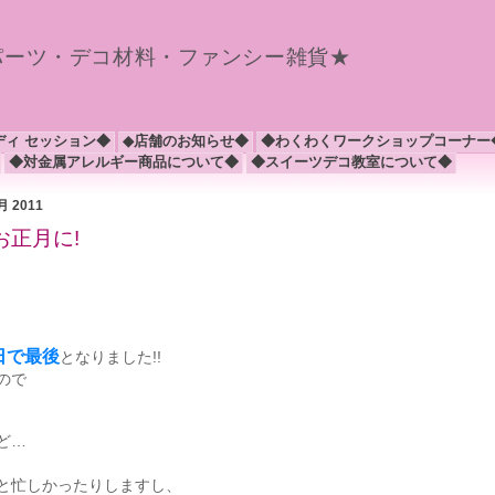
パーツ・デコ材料・ファンシー雑貨★
ディ セッション◆
◆店舗のお知らせ◆
◆わくわくワークショップコーナー
◆対金属アレルギー商品について◆
◆スイーツデコ教室について◆
2月 2011
お正月に!
日で最後
となりました!!
ので
ど…
と忙しかったりしますし、