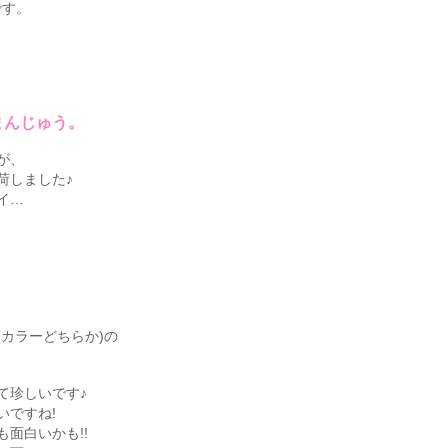
です。
まんじゅう。
が、
荷しました♪
イ…
カラーどちらか)の
て珍しいです♪
いですね!
面白いかも!!