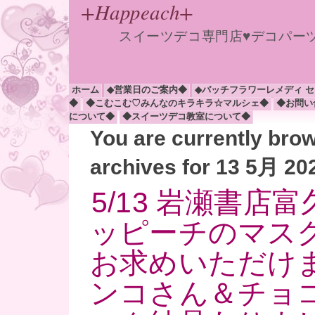
+Happeach+
スイーツデコ専門店♥デコパー
ホーム
◆営業日のご案内◆
◆バッチフラワーレメディ 
◆
◆こむこむ♡みんなのキラキラ☆マルシェ◆
◆お問い
について◆
◆スイーツデコ教室について◆
You are currently bro
archives for 13 5月 20
5/13 岩瀬書店
ッピーチのマス
お求めいただけま
ンコさん＆チョ