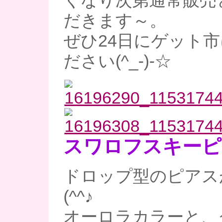
くなり次第通常販売
だきます～。
ぜひ24日にゲット
ださい(^_-)-☆
スワロフスキーピ
ドロップ型のピアス
(^^♪
オーロラカラーと、