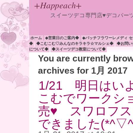
+Happeach+
スイーツデコ専門店♥デコパー
ホーム
◆営業日のご案内◆
◆バッチフラワーレメディ 
◆
◆こむこむ♡みんなのキラキラ☆マルシェ◆
◆お問い
について◆
◆スイーツデコ教室について◆
You are currently bro
archives for 1月 2017
1/21 明日は
こむでワークシ
売♥ スワロフ
できました(*^▽^