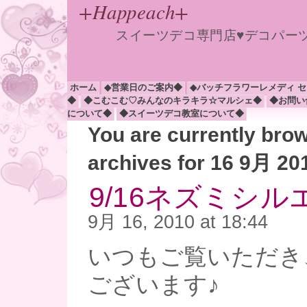
+Happeach+
スイーツデコ専門店♥デコパー
ホーム
◆営業日のご案内◆
◆バッチフラワーレメディ 
◆
◆こむこむ♡みんなのキラキラ☆マルシェ◆
◆お問い
について◆
◆スイーツデコ教室について◆
You are currently bro
archives for 16 9月 20
9/16ネズミシ
9月 16, 2010 at 18:44
いつもご覧いただき
ございます♪