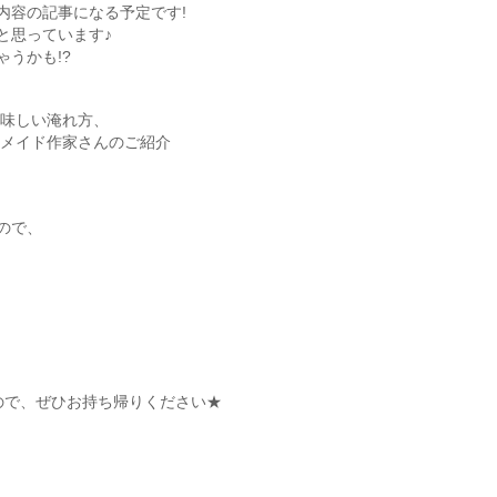
内容の記事になる予定です!
と思っています♪
うかも!?
や美味しい淹れ方、
ンドメイド作家さんのご紹介
ので、
ので、ぜひお持ち帰りください★