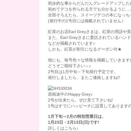
初歩的な事からだんだんグレードアップした
初めてデコを作られる方でも分かるように…
全部そろえたら、スイーツデコの本になっちゃ
(発行中の1号目には掲載されていません）
紅茶のお店Earl Greyさまは、紅茶の用語
また、Earl Greyさまに委託されているハ
などが掲載されています♪
しかも、紅茶が割引になるクーポン付★
他にも、毎号色々な情報を掲載していきます
どうぞご期待下さい～♪
2号目は1月中旬～下旬発行予定です。
発行しましたら、またご連絡しますね!!
原稿途中のHappy Grey♪
2号が出来たら、ぜひ見て下さいね!
1号はすでにハッピーチに設置してあります
1月下旬～2月の特別営業日は、
1月23日・2月13日(日)です!
詳しくはこちら↓