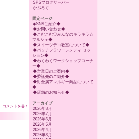
SPSブログサーバー
かぶろぐ
固定ページ
◆SNSご紹介◆
◆お問い合わせ◆
◆こむこむ♡みんなのキラキラ☆
マルシェ◆
◆スイーツデコ教室について◆
◆バッチフラワーレメディ セッ
ション◆
◆わくわくワークショップコーナ
ー◆
◆営業日のご案内◆
◆委託先のご紹介◆
◆対金属アレルギー商品について
◆
◆店舗のお知らせ◆
アーカイブ
コメントを書く
2026年8月
2026年7月
2026年6月
2026年5月
2026年4月
2026年3月