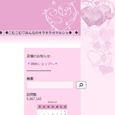
◆
◆こむこむ♡みんなのキラキラ☆マルシェ◆
◆
店舗のお知らせ↓
Webショップへ
*******************
検索
訪問数
5,867,143
2011年1月
月
火
水
木
金
土
日
1
2
3
4
5
6
7
8
9