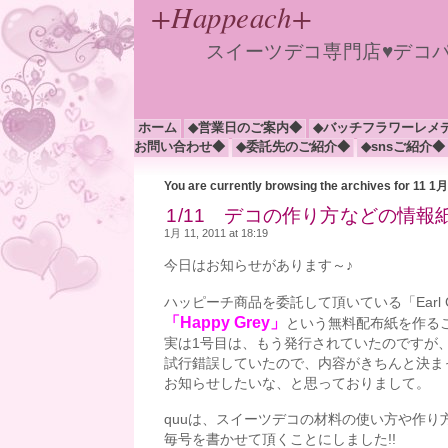
+Happeach+
スイーツデコ専門店♥デコ
ホーム
◆営業日のご案内◆
◆バッチフラワーレメ
お問い合わせ◆
◆委託先のご紹介◆
◆snsご紹介◆
You are currently browsing the archives for 11 1
1/11 デコの作り方などの情報紙
1月 11, 2011 at 18:19
今日はお知らせがあります～♪
ハッピーチ商品を委託して頂いている「Earl 
「Happy Grey」
という無料配布紙を作るこ
実は1号目は、もう発行されていたのですが
試行錯誤していたので、内容がきちんと決ま
お知らせしたいな、と思っておりまして。
quuは、スイーツデコの材料の使い方や作り
毎号を書かせて頂くことにしました!!