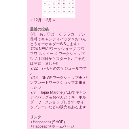
10
11
12
13
14
15
16
17
18
19
20
21
22
23
24
25
26
27
28
29
30
31
« 12月
2月 »
最近の投稿
8/1 あぃ♡ぱーく ララガーデン
長町でキャンディバッグ＆おべん
とうキーホルダーWSします♪
7/24 NEW!!ワークショップ フワ
フワ スクイーズ ワークショップ
♡ 7月28日からスタート♪ ご予約
は開始しました!!
7/22 7～8月のスケジュールです
♪
7/14 NEW!!ワークショップ★ パ
ンプレートワークショップ出来ま
した♡
7/7 Hapia Marche(7/11)でキャン
ディバッグ＆おべんとうキーホル
ダーワークショップします♪ホイ
ップシールなどの販売もあるよ★
リンク
+Happeach+(SHOP)
+Happeach+ホームページ