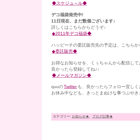
◆スケジュ～ル◆
デコ福袋発売中!
11日現在、まだ数個ございます♪
詳しくはこちらからどうぞ↓
◆2011年デコ福袋◆
ハッピーチの委託販売先の予定は、こちらか
◆委託販売◆
お得なお知らせを、くぅちゃんから配信して
良かったら登録してね♪↓
◆メールマガジン◆
quuの
Twitter
も、良かったらフォロー宜しく
お休み中なども、きっとまぬけな事つぶやきま
カテゴリー:
お知らせ★
,
ブログ記事★