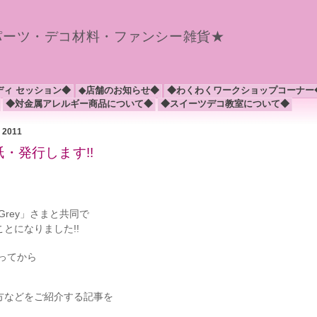
パーツ・デコ材料・ファンシー雑貨★
ディ セッション◆
◆店舗のお知らせ◆
◆わくわくワークショップコーナー
◆対金属アレルギー商品について◆
◆スイーツデコ教室について◆
月 2011
・発行します!!
Grey」さまと共同で
とになりました!!
、
ってから
方などをご紹介する記事を