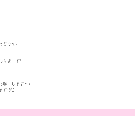
らどうぞ↓
おりま～す!
お願いします～♪
す(笑)