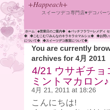
+Happeach+
スイーツデコ専門店♥デコパー
ホーム
◆営業日のご案内◆
◆バッチフラワーレメディ 
◆
◆こむこむ♡みんなのキラキラ☆マルシェ◆
◆お問い
について◆
◆スイーツデコ教室について◆
You are currently bro
archives for 4月 2011
4/21 ウサギチ
ミントマカロン♪
4月 21, 2011 at 18:26
こんにちは!