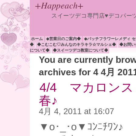
+Happeach+
スイーツデコ専門店♥デコパー
ホーム
◆営業日のご案内◆
◆バッチフラワーレメディ 
◆
◆こむこむ♡みんなのキラキラ☆マルシェ◆
◆お問い
について◆
◆スイーツデコ教室について◆
You are currently bro
archives for 4 4月 201
4/4 マカロン
春♪
4月 4, 2011 at 16:07
▼o･_･o▼ｺﾝﾆﾁﾜﾝ♪