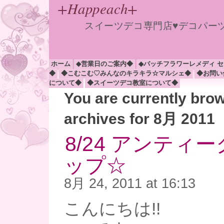
+Happeach+
スイーツデコ専門店♥デコパー
ホーム
◆営業日のご案内◆
◆バッチフラワーレメディ 
◆
◆こむこむ♡みんなのキラキラ☆マルシェ◆
◆お問い
について◆
◆スイーツデコ教室について◆
You are currently bro
archives for 8月 2011
8/24 アンティ
ップ☆
8月 24, 2011 at 16:13
こんにちは!!