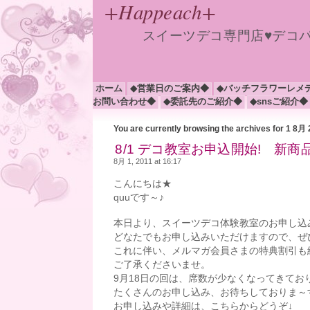
+Happeach+
スイーツデコ専門店♥デコ
ホーム
◆営業日のご案内◆
◆バッチフラワーレメ
お問い合わせ◆
◆委託先のご紹介◆
◆snsご紹介◆
You are currently browsing the archives for 1 8月
8/1 デコ教室お申込開始! 新
8月 1, 2011 at 16:17
こんにちは★
quuです～♪
本日より、スイーツデコ体験教室のお申し込み
どなたでもお申し込みいただけますので、ぜ
これに伴い、メルマガ会員さまの特典割引も
ご了承くださいませ。
9月18日の回は、席数が少なくなってきてお
たくさんのお申し込み、お待ちしておりま～
お申し込みや詳細は、こちらからどうぞ↓