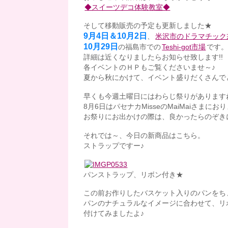
◆スイーツデコ体験教室◆
そして移動販売の予定も更新しました★
9月4日＆10月2日
、
米沢市のドラマチック
10月29日
の福島市での
Teshi-got市場
です
詳細は近くなりましたらお知らせ致します!!
各イベントのＨＰもご覧くださいませ～♪
夏から秋にかけて、イベント盛りだくさんでとっ
早くも今週土曜日にはわらじ祭りがありますね
8月6日はパセナカMisseのMaiMaiさまにおり
お祭りにお出かけの際は、良かったらのぞき
それでは～、今日の新商品はこちら。
ストラップですー♪
パンストラップ、リボン付き★
この前お作りしたバスケット入りのパンをち
パンのナチュラルなイメージに合わせて、リ
付けてみましたよ♪