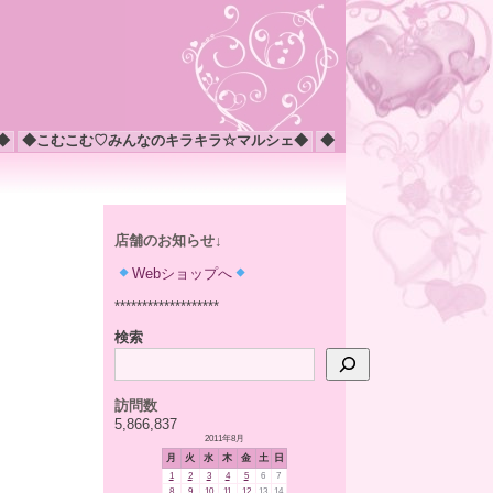
◆
◆こむこむ♡みんなのキラキラ☆マルシェ◆
◆
店舗のお知らせ↓
Webショップへ
*******************
検索
訪問数
5,866,837
2011年8月
月
火
水
木
金
土
日
1
2
3
4
5
6
7
8
9
10
11
12
13
14