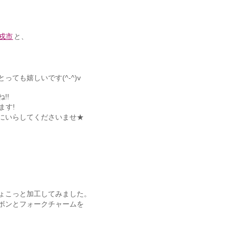
戎市
と、
。
ても嬉しいです(^-^)v
!!
ます!
にいらしてくださいませ★
ょこっと加工してみました。
ボンとフォークチャームを