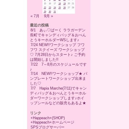
15
16
17
18
19
20
21
22
23
24
25
26
27
28
29
30
31
« 7月
9月 »
最近の投稿
8/1 あぃ♡ぱーく ララガーデン
長町でキャンディバッグ＆おべん
とうキーホルダーWSします♪
7/24 NEW!!ワークショップ フワ
フワ スクイーズ ワークショップ
♡ 7月28日からスタート♪ ご予約
は開始しました!!
7/22 7～8月のスケジュールです
♪
7/14 NEW!!ワークショップ★ パ
ンプレートワークショップ出来ま
した♡
7/7 Hapia Marche(7/11)でキャン
ディバッグ＆おべんとうキーホル
ダーワークショップします♪ホイ
ップシールなどの販売もあるよ★
リンク
+Happeach+(SHOP)
+Happeach+ホームページ
SPSブログサーバー