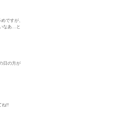
多めですが、
いなあ…と
の日の方が
ね!!