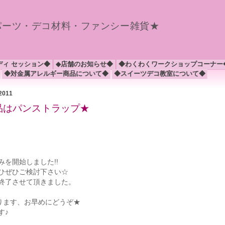
パーツ・デコ材料・ファンシー雑貨★
ディ セッション◆
◆店舗のお知らせ◆
◆わくわくワークショップコーナー
◆対金属アレルギー商品について◆
◆スイーツデコ教室について◆
 2011
商品はパンストラップ★
を開始しました!!
ひぜひご検討下さい☆
終了させて頂きました。
ります、お早めにどうぞ★
す♪