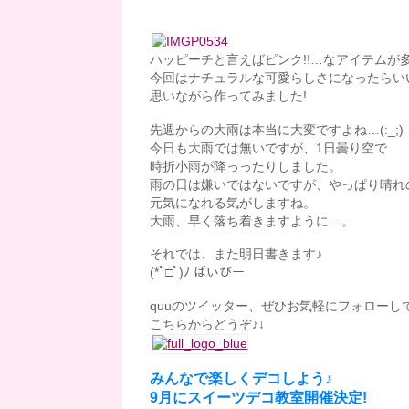
ハッピーチと言えばピンク!!…なアイテムが
今回はナチュラルな可愛らしさになったらい
思いながら作ってみました!
先週からの大雨は本当に大変ですよね…(:_;)
今日も大雨では無いですが、1日曇り空で
時折小雨が降っったりしました。
雨の日は嫌いではないですが、やっぱり晴れ
元気になれる気がしますね。
大雨、早く落ち着きますように…。
それでは、また明日書きます♪
(*ﾟ□ﾟ)ﾉ ばいびー
quuのツイッター、ぜひお気軽にフォローして
こちらからどうぞ♪↓
みんなで楽しくデコしよう♪
9月にスイーツデコ教室開催決定!