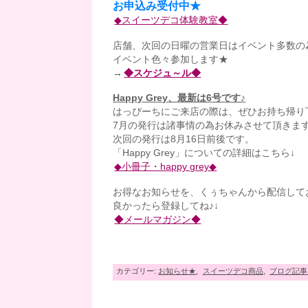
お申込み受付中★
◆スイーツデコ体験教室◆
店舗、次回の日曜の営業日はイベント多数の為未
イベント色々参加します★
→
◆スケジュ～ル◆
Happy Grey、最新は6号です♪
はっぴーちにご来店の際は、ぜひお持ち帰り
7月の発行は諸事情の為お休みさせて頂きますm
次回の発行は8月16日前後です。
「Happy Grey」についての詳細はこちら↓
◆小冊子・happy grey◆
お得なお知らせを、くぅちゃんから配信して
良かったら登録してね♪↓
◆メールマガジン◆
カテゴリー:
お知らせ★
,
スイーツデコ商品
,
ブログ記事