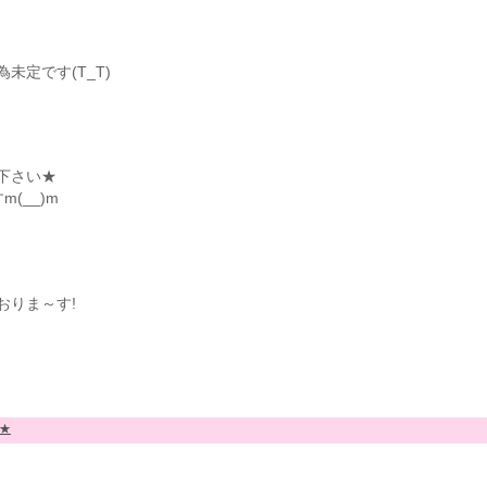
定です(T_T)
下さい★
(__)m
おりま～す!
★