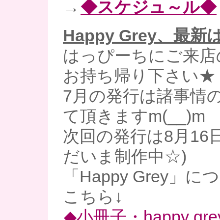
→
◆スケジュ～ル◆
Happy Grey、最
はっぴーちにご来店
お持ち帰り下さい★
7月の発行は諸事情
て頂きますm(__)m
次回の発行は8月16
だいま制作中☆)
「Happy Grey」
こちら↓
◆小冊子・happy gre