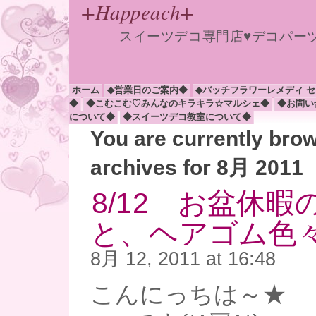
+Happeach+
スイーツデコ専門店♥デコパー
ホーム
◆営業日のご案内◆
◆バッチフラワーレメディ 
◆
◆こむこむ♡みんなのキラキラ☆マルシェ◆
◆お問い
について◆
◆スイーツデコ教室について◆
You are currently bro
archives for 8月 2011
8/12 お盆休
と、ヘアゴム色
8月 12, 2011 at 16:48
こんにっちは～★