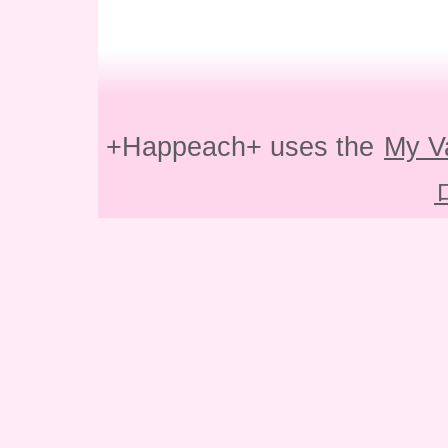
+Happeach+ uses the
My V