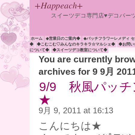
+Happeach+
スイーツデコ専門店♥デコパー
ホーム
◆営業日のご案内◆
◆バッチフラワーレメディ 
◆
◆こむこむ♡みんなのキラキラ☆マルシェ◆
◆お問い
について◆
◆スイーツデコ教室について◆
You are currently bro
archives for 9 9月 201
9/9 秋風パッ
★
9月 9, 2011 at 16:13
こんにちは★