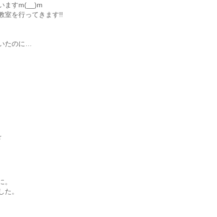
すm(__)m
室を行ってきます!!
いたのに…
☆
に。
した。