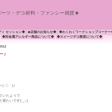
パーツ・デコ材料・ファンシー雑貨★
ディ セッション◆
◆店舗のお知らせ◆
◆わくわくワークショップコーナー
◆対金属アレルギー商品について◆
◆スイーツデコ教室について◆
 2012
ー♪
´◇｀)ﾉ
ていたようで
たいです(-_-;)