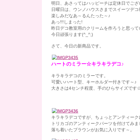
明日、あさってはハッピーチは定休日でございま
日曜日は、ウンノハウスさまでスイーツデコ教
楽しみだなあ～るんたった～♪
あっ!!!しまった!
昨日デコ教室用のクリームを作ろうと思って
今日頑張ります(^_^;)
さて、今日の新商品です。
ハートのミラー☆キラキラデコ♪
キラキラデコのミラーです。
可愛いハート型、キーホルダー付きです～♪
大きさは4センチ程度、手のひらサイズです
キラキラデコですが、ちょっとアンティーク
トリカゴのアンティークパーツを付けてみま
落ち着いたブラウンがお気に入りです～。