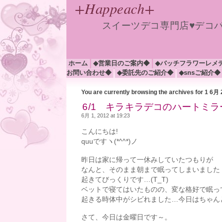
+Happeach+
スイーツデコ専門店♥デコ
ホーム
◆営業日のご案内◆
◆バッチフラワーレメ
お問い合わせ◆
◆委託先のご紹介◆
◆snsご紹介◆
You are currently browsing the archives for 1 6月
6/1 キラキラデコのハートミラ
6月 1, 2012 at 19:23
こんにちは!
quuですヽ(*^^*)ノ
昨日は家に帰って一休みしていたつもりが
なんと、そのまま朝まで眠ってしまいましたヽ(
起きてびっくりです…(T_T)
ベットで寝てはいたものの、変な格好で眠っ
起きる時体中がシビれました…今日はちゃんと寝
さて、今日は金曜日です～。