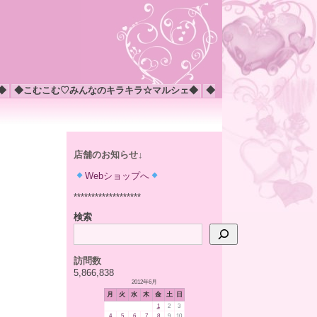
◆
◆こむこむ♡みんなのキラキラ☆マルシェ◆
◆
店舗のお知らせ↓
Webショップへ
*******************
検索
訪問数
5,866,838
2012年6月
月
火
水
木
金
土
日
1
2
3
4
5
6
7
8
9
10