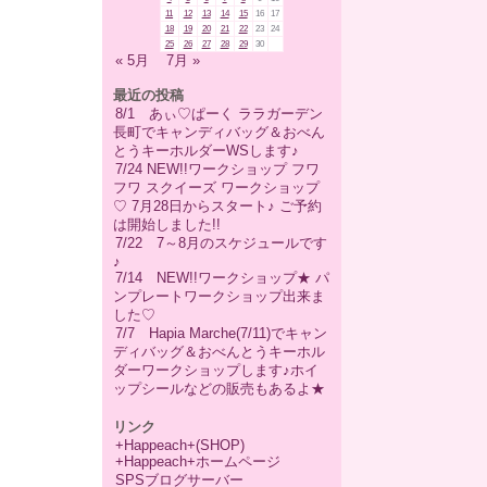
11
12
13
14
15
16
17
18
19
20
21
22
23
24
25
26
27
28
29
30
« 5月
7月 »
最近の投稿
8/1 あぃ♡ぱーく ララガーデン
長町でキャンディバッグ＆おべん
とうキーホルダーWSします♪
7/24 NEW!!ワークショップ フワ
フワ スクイーズ ワークショップ
♡ 7月28日からスタート♪ ご予約
は開始しました!!
7/22 7～8月のスケジュールです
♪
7/14 NEW!!ワークショップ★ パ
ンプレートワークショップ出来ま
した♡
7/7 Hapia Marche(7/11)でキャン
ディバッグ＆おべんとうキーホル
ダーワークショップします♪ホイ
ップシールなどの販売もあるよ★
リンク
+Happeach+(SHOP)
+Happeach+ホームページ
SPSブログサーバー