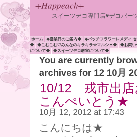
+Happeach+
スイーツデコ専門店♥デコパー
ホーム
◆営業日のご案内◆
◆バッチフラワーレメディ 
◆
◆こむこむ♡みんなのキラキラ☆マルシェ◆
◆お問い
について◆
◆スイーツデコ教室について◆
You are currently bro
archives for 12 10月 2
10/12 戎市出
こんぺいとう★
10月 12, 2012 at 17:43
こんにちは★