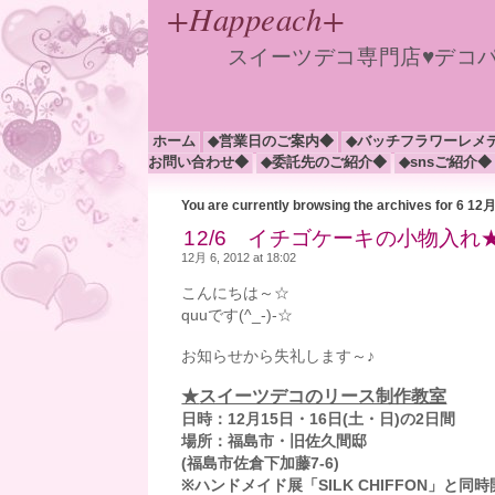
+Happeach+
スイーツデコ専門店♥デコ
ホーム
◆営業日のご案内◆
◆バッチフラワーレメ
お問い合わせ◆
◆委託先のご紹介◆
◆snsご紹介◆
You are currently browsing the archives for 6 12
12/6 イチゴケーキの小物入れ
12月 6, 2012 at 18:02
こんにちは～☆
quuです(^_-)-☆
お知らせから失礼します～♪
★
スイーツデコのリース制作教室
日時：12月15日・16日(土・日)の2日間
場所：福島市・旧佐久間邸
(福島市佐倉下加藤7-6)
※ハンドメイド展「SILK CHIFFON」と同