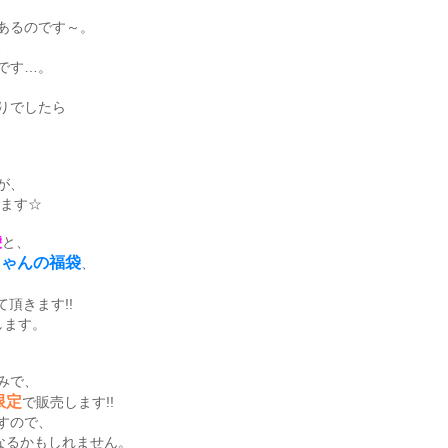
あるのです～。
、
です…。
りでしたら
が、
います☆
袋
と、
iちゃんの福袋
、
て頂きます!!
します。
のみで、
限定
で販売します!!
すので、
になるかもしれません。