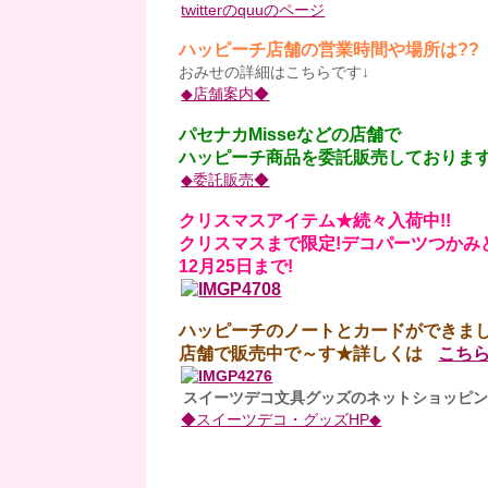
twitterのquuのページ
ハッピーチ店舗の営業時間や場所は??
おみせの詳細はこちらです↓
◆店舗案内◆
パセナカMisseなどの店舗で
ハッピーチ商品を委託販売しております
◆委託販売◆
クリスマスアイテム★続々入荷中!!
クリスマスまで限定!デコパーツつかみど
12月25日まで!
ハッピーチのノートとカードができました
店舗で販売中で～す★詳しくは
こち
スイーツデコ文具グッズのネットショッピン
◆スイーツデコ・グッズHP◆