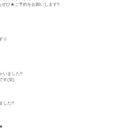
らぜひ★ご予約をお願いします!!
す☆
いました!!
す(笑)
した!!
★