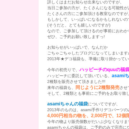
詳しくはまだお知らせ出来ないのですが、
当日ご参加の方が、たくさんになる可能性が
たくさんの方にご参加頂ける教室なのですが
もしかして、いっぱいになるかもしれないの
(そうだと、とても嬉しいのですが)
なので、ご参加して頂けるのが事前におわか
ぜひ、ご予約お願い致しますっ!
お知らせがいっぱいで、なんだか
ごちゃごちゃしたブログになってしまいます
2013年★デコ福袋も、準備に取り掛かって
ハッピーチのquuの福
今年の初売りで、
asam
ハッピーチに委託して頂いている、
2種類を販売させて頂きました!!!
同じように2種類発売
来年の福袋も、
させ
そして、2種類とも事前にご予約をお取り致
asamiちゃんの福袋
についてですが、
2013年のものは、asami手作りデコパーツ
4,000円相当の物を、2,000円で、12個
今年の物より販売個数がだいぶ少なくなりま
asamiちゃんの福袋は、ご予約のみで完売