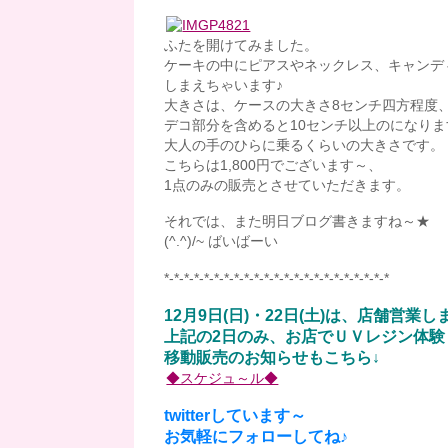
ふたを開けてみました。
ケーキの中にピアスやネックレス、キャンデ
しまえちゃいます♪
大きさは、ケースの大きさ8センチ四方程度
デコ部分を含めると10センチ以上のになりま
大人の手のひらに乗るくらいの大きさです。
こちらは1,800円でございます～、
1点のみの販売とさせていただきます。
それでは、また明日ブログ書きますね～★
(^.^)/~ ばいばーい
*-*-*-*-*-*-*-*-*-*-*-*-*-*-*-*-*-*-*-*-*-*-*
12月9日(日)・22日(土)は、店舗営業しま
上記の2日のみ、お店でＵＶレジン体験
移動販売のお知らせもこちら↓
◆スケジュ～ル◆
twitterしています～
お気軽にフォローしてね♪