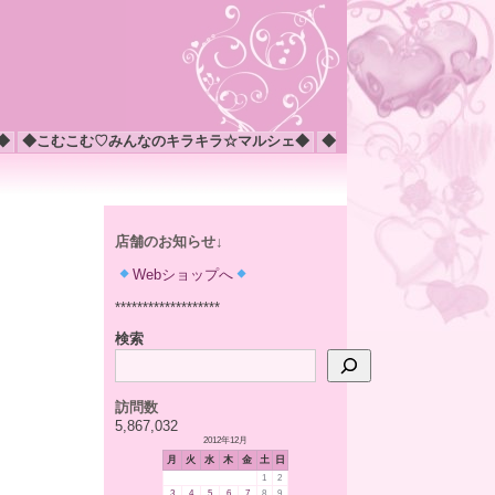
◆
◆こむこむ♡みんなのキラキラ☆マルシェ◆
◆
店舗のお知らせ↓
Webショップへ
*******************
検索
訪問数
5,867,032
2012年12月
月
火
水
木
金
土
日
1
2
3
4
5
6
7
8
9