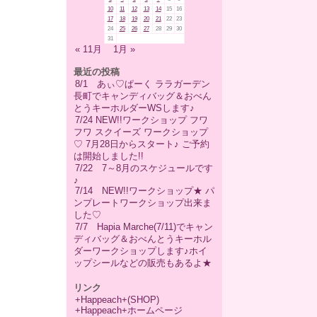
10
11
12
13
14
15
16
17
18
19
20
21
22
23
24
25
26
27
28
29
30
31
« 11月
1月 »
最近の投稿
8/1 あぃ♡ぱーく ララガーデン
長町でキャンディバッグ＆おべん
とうキーホルダーWSします♪
7/24 NEW!!ワークショップ フワ
フワ スクイーズ ワークショップ
♡ 7月28日からスタート♪ ご予約
は開始しました!!
7/22 7～8月のスケジュールです
♪
7/14 NEW!!ワークショップ★ パ
ンプレートワークショップ出来ま
した♡
7/7 Hapia Marche(7/11)でキャン
ディバッグ＆おべんとうキーホル
ダーワークショップします♪ホイ
ップシールなどの販売もあるよ★
リンク
+Happeach+(SHOP)
+Happeach+ホームページ