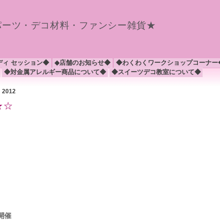
パーツ・デコ材料・ファンシー雑貨★
ディ セッション◆
◆店舗のお知らせ◆
◆わくわくワークショップコーナー
◆対金属アレルギー商品について◆
◆スイーツデコ教室について◆
月 2012
★☆
時開催