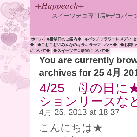
+Happeach+
スイーツデコ専門店♥デコパー
ホーム
◆営業日のご案内◆
◆バッチフラワーレメディ 
◆
◆こむこむ♡みんなのキラキラ☆マルシェ◆
◆お問い
について◆
◆スイーツデコ教室について◆
You are currently bro
archives for 25 4月 20
4/25 母の日
ションリースなど
4月 25, 2013 at 18:37
こんにちは★