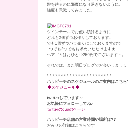
髪を縛るのに邪魔になり過ぎないように、
強度も意識してみました。
ツインテールでお使い頂けるように、
どれも2個ずつお作りしております。
でも1個ずつバラ売りにしておりますので
1つでも2つでもお求めいただけます★
ヘアゴムはおひとつ250円でございます～。
それでは、また明日ブログでお会いしましょ
*-*-*-*-*-*-*-*-*-*-*-*-*-*-*-*-*-*-*-*-*-*-*
ハッピーチのスケジュールのご案内はこちら
◆スケジュ～ル◆
twitterしています～
お気軽にフォローしてね♪
twitterのquuのページ
ハッピーチ店舗の営業時間や場所は??
おみせの詳細はこちらです↓