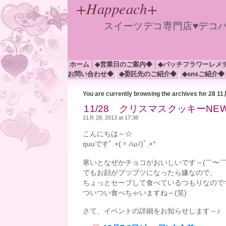
+Happeach+
スイーツデコ専門店♥デコ
ホーム
◆営業日のご案内◆
◆バッチフラワーレメ
お問い合わせ◆
◆委託先のご紹介◆
◆snsご紹介◆
You are currently browsing the archives for 28 1
11/28 クリスマスクッキーN
11月 28, 2013 at 17:38
こんにちは～☆
quuですﾟ.+(〃ﾉωﾉ)ﾟ.+°
寒いとなぜかチョコがおいしいです～(￣〜￣)ﾓ
でもお顔がブツブツになったら嫌なので、
ちょっとセーブして食べているつもりなので
ついつい食べちゃいますね～(笑)
さて、イベントの詳細をお知らせします～♪