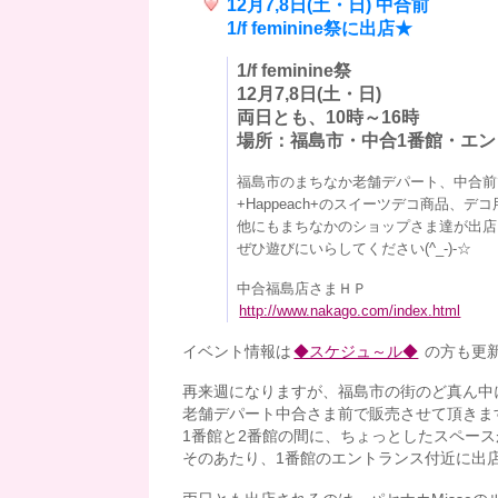
1
2月7,8日(土・日) 中合前
1/f feminine祭に出店★
1/f feminine祭
12月7,8日(土・日)
両日とも、10時～16時
場所：福島市・中合1番館・エ
福島市のまちなか老舗デパート、中合前
+Happeach+のスイーツデコ商品、
他にもまちなかのショップさま達が出店
ぜひ遊びにいらしてください(^_-)-☆
中合福島店さまＨＰ
http://www.nakago.com/index.html
イベント情報は
◆スケジュ～ル◆
の方も更
再来週になりますが、福島市の街のど真ん中
老舗デパート中合さま前で販売させて頂きま
1番館と2番館の間に、ちょっとしたスペー
そのあたり、1番館のエントランス付近に出