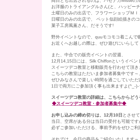
両日とも出店されるのは、パセナカMisseの
お洋服のトライアングルさん(と、ハッピーチ
土曜日のみの出店で、フラワーショップＭＩ
日曜日のみの出店で、 ペット似顔絵描きの
菓子工房風薫さん、だそうです!
野外イベントなので、quuモコモコ着こん
お近くへお越しの際は、ぜひ遊びにいらして
また、中合での販売イベントの翌週、
12月14,15日には、Silk Chiffonというイベ
スイーツデコ教室と移動販売を行わせて頂き
こちらの教室はただいま参加者募集中です～
ぜひみなさんで楽しい時間を過ごしていただ
1日で両方にご参加頂く事も出来ますよ(^_-)-
スイーツデコ教室の詳細は、こちらからどう
◆スイーツデコ教室・参加者募集中◆
お申し込みの締め切りは、12月10日
とさせ
当日、空席がある分は当日の受付も可能です
必ずご参加いただける、事前予約をぜひご利
それでは、今日の商品をご紹介いたします～