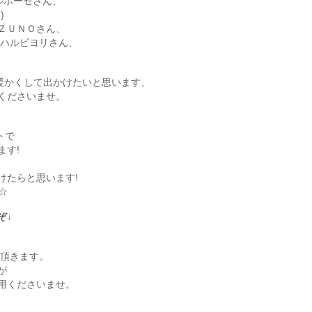
ルポーゼさん、
)
ＺＵＮＯさん、
コハルビヨリさん、
で暖かくして出かけたいと思います、
くださいませ。
ントで
ます!
、
けたらと思います!
☆
ぞ↓
て頂きます。
が
用くださいませ。
。