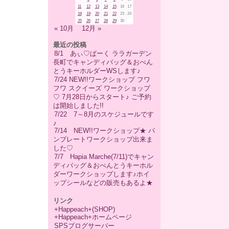
11
12
13
14
15
16
17
18
19
20
21
22
23
24
25
26
27
28
29
30
« 10月
12月 »
最近の投稿
8/1 あぃ♡ぱーく ララガーデン
長町でキャンディバッグ＆おべん
とうキーホルダーWSします♪
7/24 NEW!!ワークショップ フワ
フワ スクイーズ ワークショップ
♡ 7月28日からスタート♪ ご予約
は開始しました!!
7/22 7～8月のスケジュールです
♪
7/14 NEW!!ワークショップ★ パ
ンプレートワークショップ出来ま
した♡
7/7 Hapia Marche(7/11)でキャン
ディバッグ＆おべんとうキーホル
ダーワークショップします♪ホイ
ップシールなどの販売もあるよ★
リンク
+Happeach+(SHOP)
+Happeach+ホームページ
SPSブログサーバー