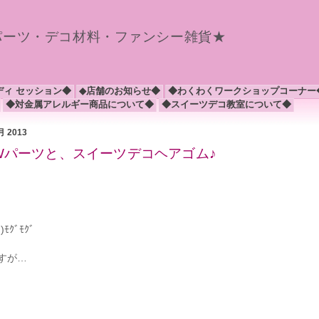
パーツ・デコ材料・ファンシー雑貨★
ディ セッション◆
◆店舗のお知らせ◆
◆わくわくワークショップコーナー
◆対金属アレルギー商品について◆
◆スイーツデコ教室について◆
1月 2013
EWパーツと、スイーツデコヘアゴム♪
ｸﾞﾓｸﾞ
すが…