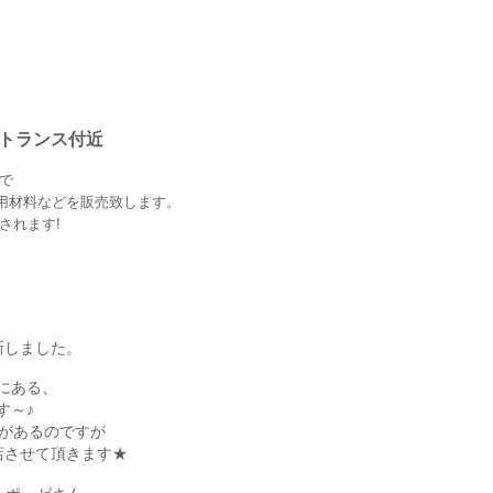
ントランス付近
で
デコ用材料などを販売致します。
されます!
新しました。
にある、
す～♪
スがあるのですが
店させて頂きます★