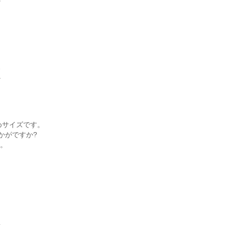
、
。
めサイズです。
かがですか?
～。
。