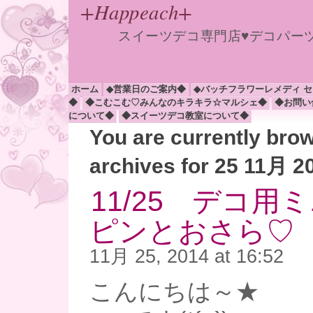
+Happeach+
スイーツデコ専門店♥デコパー
ホーム
◆営業日のご案内◆
◆バッチフラワーレメディ 
◆
◆こむこむ♡みんなのキラキラ☆マルシェ◆
◆お問い
について◆
◆スイーツデコ教室について◆
You are currently bro
archives for 25 11月 2
11/25 デコ用
ピンとおさら♡
11月 25, 2014 at 16:52
こんにちは～★