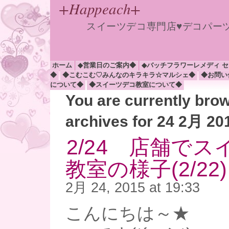
+Happeach+
スイーツデコ専門店♥デコパー
ホーム
◆営業日のご案内◆
◆バッチフラワーレメディ 
◆
◆こむこむ♡みんなのキラキラ☆マルシェ◆
◆お問い
について◆
◆スイーツデコ教室について◆
You are currently bro
archives for 24 2月 20
2/24 店舗で
教室の様子(2/22)
2月 24, 2015 at 19:33
こんにちは～★