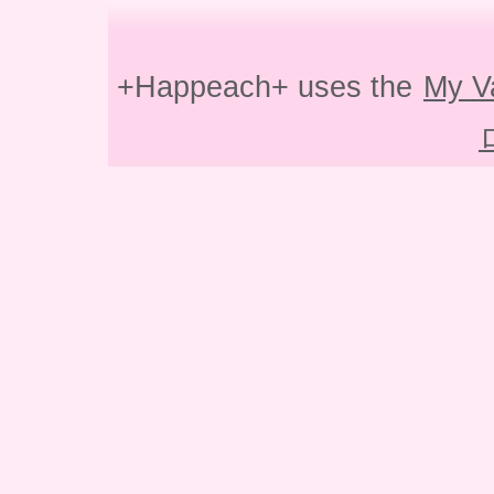
+Happeach+ uses the
My V