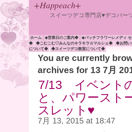
+Happeach+
スイーツデコ専門店♥デコパー
ホーム
◆営業日のご案内◆
◆バッチフラワーレメディ 
◆
◆こむこむ♡みんなのキラキラ☆マルシェ◆
◆お問い
について◆
◆スイーツデコ教室について◆
You are currently bro
archives for 13 7月 20
7/13 イベン
と、パワースト
スレット♥
7月 13, 2015 at 18:47