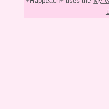
+Happeach+ uses the
My V