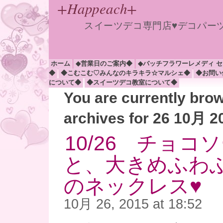
+Happeach+
スイーツデコ専門店♥デコパー
ホーム
◆営業日のご案内◆
◆バッチフラワーレメディ 
◆
◆こむこむ♡みんなのキラキラ☆マルシェ◆
◆お問い
について◆
◆スイーツデコ教室について◆
You are currently bro
archives for 26 10月 2
10/26 チョコ
と、大きめふわ
のネックレス♥
10月 26, 2015 at 18:52