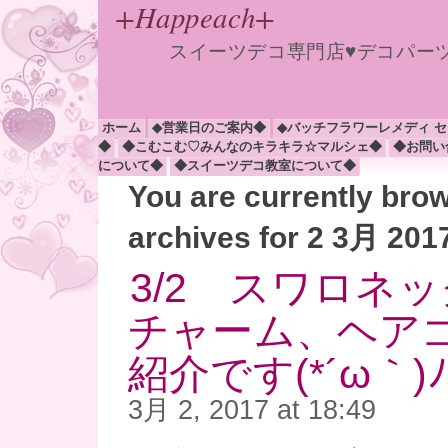
+Happeach+
スイーツデコ専門店♥デコパー
ホーム
◆営業日のご案内◆
◆バッチフラワーレメディ 
◆
◆こむこむ♡みんなのキラキラ☆マルシェ◆
◆お問い
について◆
◆スイーツデコ教室について◆
You are currently bro
archives for 2 3月 201
3/2 スワロネ
チャーム、ヘア
紹介です(*´ω｀)
3月 2, 2017 at 18:49