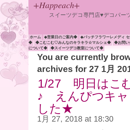
+Happeach+
スイーツデコ専門店♥デコパー
ホーム
◆営業日のご案内◆
◆バッチフラワーレメディ 
◆
◆こむこむ♡みんなのキラキラ☆マルシェ◆
◆お問い
について◆
◆スイーツデコ教室について◆
You are currently bro
archives for 27 1月 20
1/27 明日は
♪ えんぴつキ
した★
1月 27, 2018 at 18:30