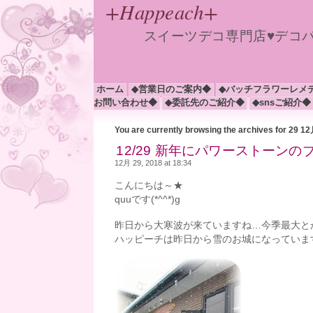
+Happeach+
スイーツデコ専門店♥デコ
ホーム
◆営業日のご案内◆
◆バッチフラワーレメ
お問い合わせ◆
◆委託先のご紹介◆
◆snsご紹介◆
You are currently browsing the archives for 29 1
12/29 新年にパワーストーンのブ
12月 29, 2018 at 18:34
こんにちは～★
quuです(*^^*)g
昨日から大寒波が来ていますね…今季最大とか
ハッピーチは昨日から雪のお城になっています