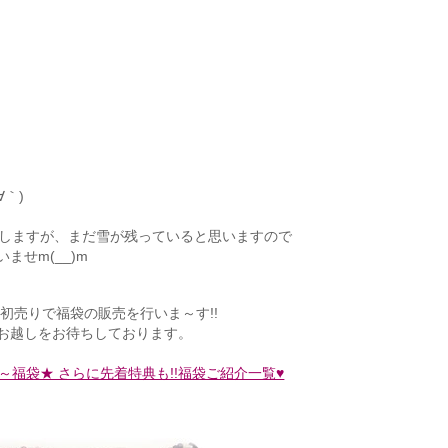
｀)
たしますが、まだ雪が残っていると思いますので
せm(__)m
初売りで福袋の販売を行いま～す!!
お越しをお待ちしております。
っぴ～福袋★ さらに先着特典も!!福袋ご紹介一覧♥