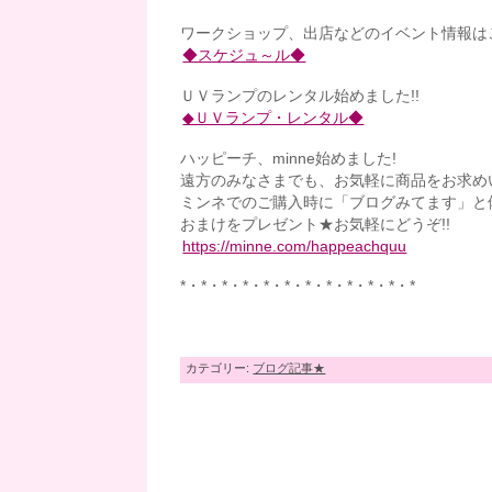
ワークショップ、出店などのイベント情報はこ
◆スケジュ～ル◆
ＵＶランプのレンタル始めました!!
◆ＵＶランプ・レンタル◆
ハッピーチ、minne始めました!
遠方のみなさまでも、お気軽に商品をお求め
ミンネでのご購入時に「ブログみてます」と
おまけをプレゼント★お気軽にどうぞ!!
https://minne.com/happeachquu
*・*・*・*・*・*・*・*・*・*・*・*
カテゴリー:
ブログ記事★