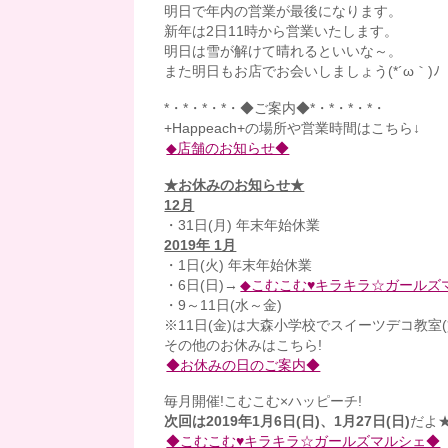
明日で年内の営業が最後になります。
新年は2日11時から営業いたします。
明日は雪が解けて晴れるといいな～。
また明日もお店でお会いしましょう(*´ω｀)ﾉ
*・*・*・*・◆ご案内◆*・*・*・*・
+Happeach+の場所や営業時間はこちら↓
◆店舗のお知らせ◆
★お休みのお知らせ★
12月
・31日(月) 年末年始休業
2019年 1月
・1日(火) 年末年始休業
・6日(日)→
◆こむこむ♥キラキラ☆ガールズ
・9～11日(水～金)
※11日(金)は大森小学校でスイーツデコ教室(
その他のお休みはこちら!
◆お休みの日のご案内◆
毎月開催!こむこむ×ハッピーチ!
次回は2019年1月6日(日)、1月27日(日)
だよ
◆こむこむ♥キラキラ☆ガールズマルシェ◆