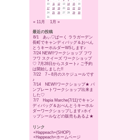
10
11
12
13
14
15
16
17
18
19
20
21
22
23
24
25
26
27
28
29
30
31
« 11月
1月 »
最近の投稿
8/1 あぃ♡ぱーく ララガーデン
長町でキャンディバッグ＆おべん
とうキーホルダーWSします♪
7/24 NEW!!ワークショップ フワ
フワ スクイーズ ワークショップ
♡ 7月28日からスタート♪ ご予約
は開始しました!!
7/22 7～8月のスケジュールです
♪
7/14 NEW!!ワークショップ★ パ
ンプレートワークショップ出来ま
した♡
7/7 Hapia Marche(7/11)でキャン
ディバッグ＆おべんとうキーホル
ダーワークショップします♪ホイ
ップシールなどの販売もあるよ★
リンク
+Happeach+(SHOP)
+Happeach+ホームページ