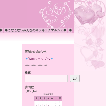
◆
◆こむこむ♡みんなのキラキラ☆マルシェ◆
◆
店舗のお知らせ↓
Webショップへ
*******************
検索
訪問数
5,866,678
2018年12月
月
火
水
木
金
土
日
1
2
3
4
5
6
7
8
9