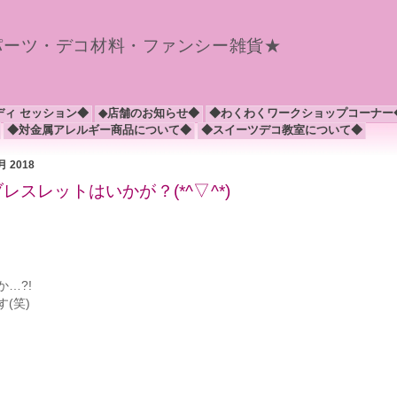
パーツ・デコ材料・ファンシー雑貨★
ディ セッション◆
◆店舗のお知らせ◆
◆わくわくワークショップコーナー
◆対金属アレルギー商品について◆
◆スイーツデコ教室について◆
2月 2018
レスレットはいかが？(*^▽^*)
…?!
(笑)