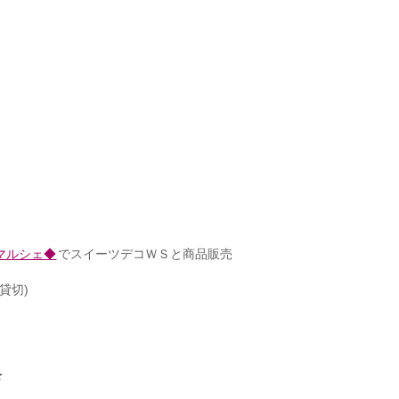
マルシェ◆
でスイーツデコＷＳと商品販売
貸切)
★