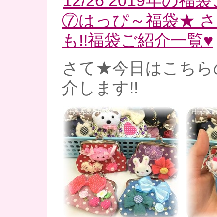
12/26 2019年の
⑦はっぴ～福袋★ 
も!!福袋ご紹介一覧♥
さて★今日はこちら
介します!!