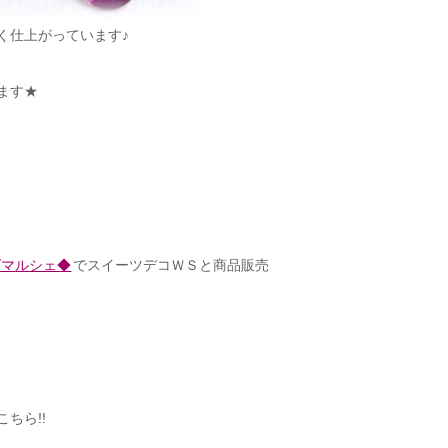
く仕上がっています♪
ます★
ズマルシェ◆
でスイーツデコＷＳと商品販売
ちら!!