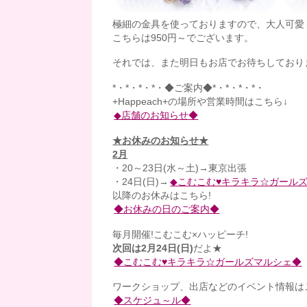
極細の金具を使っておりますので、大人可愛
こちらは950円～でございます。
それでは、また明日もお店でお待ちしており
*・*・*・*・◆ご案内◆*・*・*・*・
+Happeach+の場所や営業時間はこちら↓
◆店舗のお知らせ◆
★お休みのお知らせ★
2月
・20～23日(水～土)→東京出張
・24日(日)→
◆こむこむ♥キラキラ☆ガール
以降のお休みはこちら!
◆お休みの日のご案内◆
毎月開催!こむこむ×ハッピーチ!
次回は2月24日(日)
だよ★
◆こむこむ♥キラキラ☆ガールズマルシェ◆
ワークショップ、出店などのイベント情報はこ
◆スケジュ～ル◆