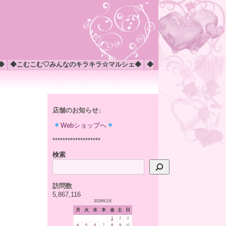
◆
◆こむこむ♡みんなのキラキラ☆マルシェ◆
◆
店舗のお知らせ↓
Webショップへ
*******************
検索
訪問数
5,867,116
2019年2月
月
火
水
木
金
土
日
1
2
3
4
5
6
7
8
9
10