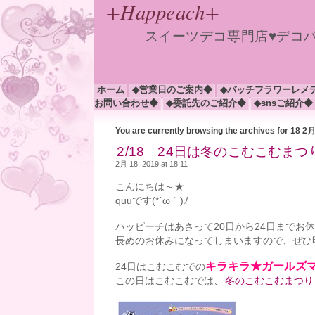
+Happeach+
スイーツデコ専門店♥デコ
ホーム
◆営業日のご案内◆
◆バッチフラワーレメ
お問い合わせ◆
◆委託先のご紹介◆
◆snsご紹介◆
You are currently browsing the archives for 18 2
2/18 24日は冬のこむこむまつ
2月 18, 2019 at 18:11
こんにちは～★
quuです(*´ω｀)ﾉ
ハッピーチはあさって20日から24日までお
長めのお休みになってしまいますので、ぜひ
キラキラ★ガールズ
24日はこむこむでの
この日はこむこむでは、
冬のこむこむまつり