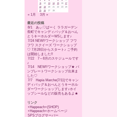
11
12
13
14
15
16
17
18
19
20
21
22
23
24
25
26
27
28
« 1月
3月 »
最近の投稿
8/1 あぃ♡ぱーく ララガーデン
長町でキャンディバッグ＆おべん
とうキーホルダーWSします♪
7/24 NEW!!ワークショップ フワ
フワ スクイーズ ワークショップ
♡ 7月28日からスタート♪ ご予約
は開始しました!!
7/22 7～8月のスケジュールです
♪
7/14 NEW!!ワークショップ★ パ
ンプレートワークショップ出来ま
した♡
7/7 Hapia Marche(7/11)でキャン
ディバッグ＆おべんとうキーホル
ダーワークショップします♪ホイ
ップシールなどの販売もあるよ★
リンク
+Happeach+(SHOP)
+Happeach+ホームページ
SPSブログサーバー