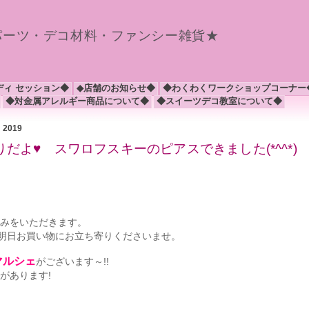
パーツ・デコ材料・ファンシー雑貨★
ディ セッション◆
◆店舗のお知らせ◆
◆わくわくワークショップコーナー
◆対金属アレルギー商品について◆
◆スイーツデコ教室について◆
月 2019
りだよ♥ スワロフスキーのピアスできました(*^^*)
休みをいただきます。
明日お買い物にお立ち寄りくださいませ。
マルシェ
がございます～!!
があります!