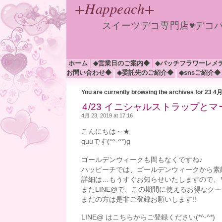
+Happeach+
スイーツデコ専門店♥デコ
ホーム
◆営業日のご案内◆
◆バッチフラワーレメ
お問い合わせ◆
◆委託先のご紹介◆
◆snsご紹介◆
You are currently browsing the archives for 23 4
4/23 イニシャルストラップとマーブル
4月 23, 2019 at 17:16
こんにちは～★
quuです(*^-^*)g
ゴールデンウィークも間もなくですね♪
ハッピーチでは、ゴールデンウィークから素敵
詳細は…もうすぐお知らせいたしますので、ワク
またLINE@で、この期間に使えるお得なク
まだの方は是非ご登録お願いします!!
LINE@ はこちらからご登録ください(*^-^*)