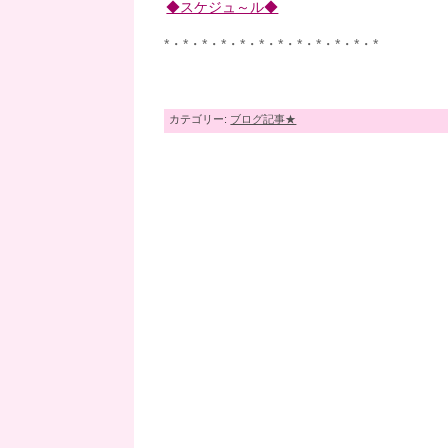
◆スケジュ～ル◆
*・*・*・*・*・*・*・*・*・*・*・*
カテゴリー:
ブログ記事★