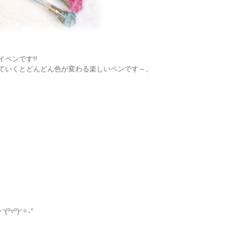
ペンです!!
ていくとどんどん色が変わる楽しいペンです～。
▿⁰)◜✧˖°