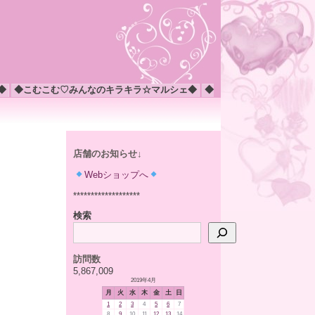
◆
◆こむこむ♡みんなのキラキラ☆マルシェ◆
◆
店舗のお知らせ↓
Webショップへ
*******************
検索
訪問数
5,867,009
2019年4月
月
火
水
木
金
土
日
1
2
3
4
5
6
7
8
9
10
11
12
13
14