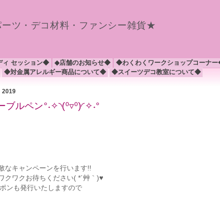
パーツ・デコ材料・ファンシー雑貨★
ディ セッション◆
◆店舗のお知らせ◆
◆わくわくワークショップコーナー
◆対金属アレルギー商品について◆
◆スイーツデコ教室について◆
月 2019
ペン°˖✧◝(⁰▿⁰)◜✧˖°
なキャンペーンを行います!!
ワクお待ちください( *´艸｀)♥
ーポンも発行いたしますので