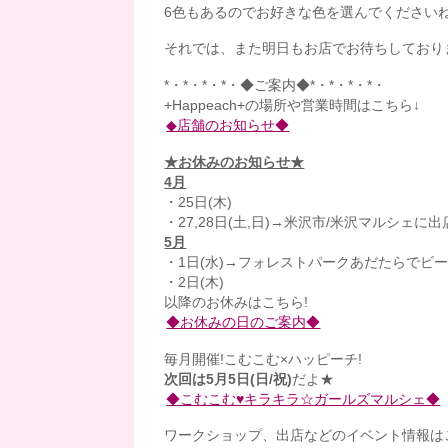
6色もあるのでお好きな色を選んでください
それでは、また明日もお店でお待ちしておりま
*・*・*・*・◆ご案内◆*・*・*・*・
+Happeach+の場所や営業時間はこちら↓
◆店舗のお知らせ◆
★お休みのお知らせ★
4月
・25日(木)
・27,28日(土,日)→米沢市/米沢マルシェに出
5月
・1日(水)→フォレストパークあだたらでビ
・2日(木)
以降のお休みはこちら!
◆お休みの日のご案内◆
毎月開催!こむこむ×ハッピーチ!
次回は5月5日(日/祝)
だよ★
◆こむこむ♥キラキラ☆ガールズマルシェ◆
ワークショップ、出店などのイベント情報はこ