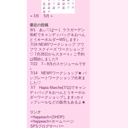
15
16
17
18
19
20
21
22
23
24
25
26
27
28
29
30
« 3月
5月 »
最近の投稿
8/1 あぃ♡ぱーく ララガーデン
長町でキャンディバッグ＆おべん
とうキーホルダーWSします♪
7/24 NEW!!ワークショップ フワ
フワ スクイーズ ワークショップ
♡ 7月28日からスタート♪ ご予約
は開始しました!!
7/22 7～8月のスケジュールです
♪
7/14 NEW!!ワークショップ★ パ
ンプレートワークショップ出来ま
した♡
7/7 Hapia Marche(7/11)でキャン
ディバッグ＆おべんとうキーホル
ダーワークショップします♪ホイ
ップシールなどの販売もあるよ★
リンク
+Happeach+(SHOP)
+Happeach+ホームページ
SPSブログサーバー