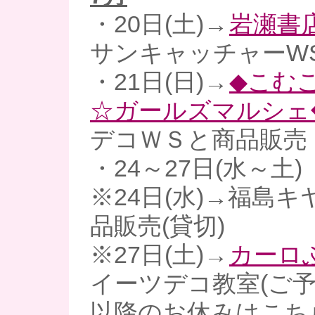
・20日(土)→
岩瀬書
サンキャッチャーW
・21日(日)→
◆こむ
☆ガールズマルシェ
デコＷＳと商品販売
・24～27日(水～土)
※24日(水)→福島キ
品販売(貸切)
※27日(土)→
カーロ
イーツデコ教室(ご予
以降のお休みはこち