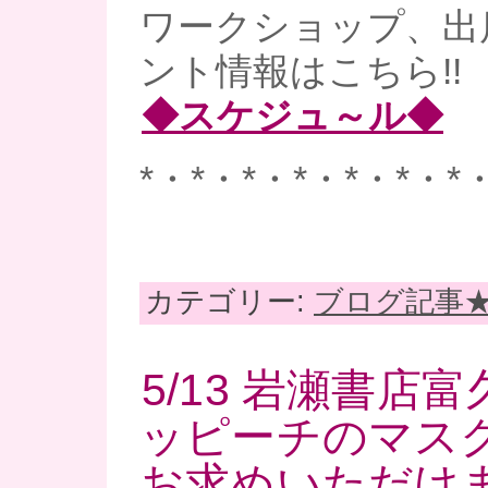
ワークショップ、出
ント情報はこちら!!
◆スケジュ～ル◆
*・*・*・*・*・*・*
カテゴリー:
ブログ記事
5/13 岩瀬書店
ッピーチのマス
お求めいただけま