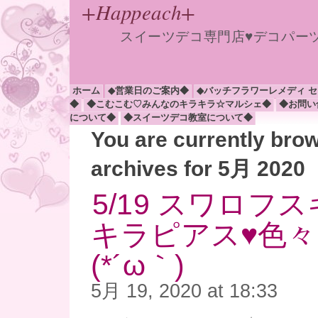
+Happeach+
スイーツデコ専門店♥デコパー
ホーム
◆営業日のご案内◆
◆バッチフラワーレメディ 
◆
◆こむこむ♡みんなのキラキラ☆マルシェ◆
◆お問い
について◆
◆スイーツデコ教室について◆
You are currently bro
archives for 5月 2020
5/19 スワロフ
キラピアス♥色
(*´ω｀)
5月 19, 2020 at 18:33