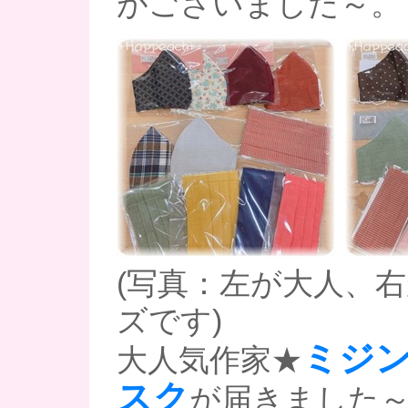
がございました～。
(写真：左が大人、
ズです)
ミジ
大人気作家★
スク
が届きました～