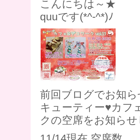
こんにちは～★
quuです(*^-^*)ﾉ
前回ブログでお知ら
キューティー♥カフ
クの空席をお知らせ
11/14現在 空席数