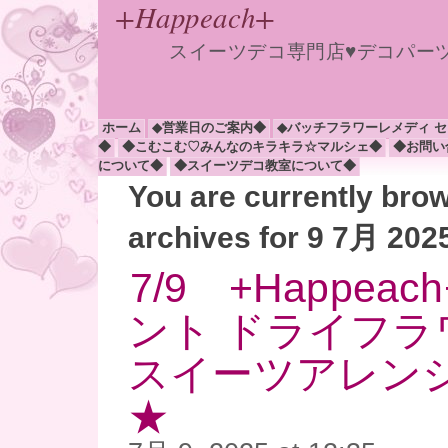
+Happeach+
スイーツデコ専門店♥デコパー
ホーム
◆営業日のご案内◆
◆バッチフラワーレメディ 
◆
◆こむこむ♡みんなのキラキラ☆マルシェ◆
◆お問い
について◆
◆スイーツデコ教室について◆
You are currently bro
archives for 9 7月 202
7/9 +Happea
ント ドライフラ
スイーツアレンジ(
★