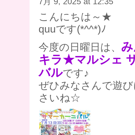
7月 9, 2025 at 12:35
こんにちは～★
quuです(*^^*)ﾉ
み
今度の日曜日は、
キラ★マルシェ 
バル
です♪
ぜひみなさんで遊び
さいね☆