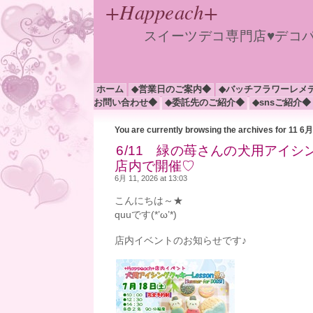
+Happeach+
スイーツデコ専門店♥デコ
ホーム
◆営業日のご案内◆
◆バッチフラワーレメ
お問い合わせ◆
◆委託先のご紹介◆
◆snsご紹介◆
You are currently browsing the archives for 11 6
6/11 緑の苺さんの犬用アイシングクッ
店内で開催♡
6月 11, 2026 at 13:03
こんにちは～★
quuです(*’ω’*)
店内イベントのお知らせです♪