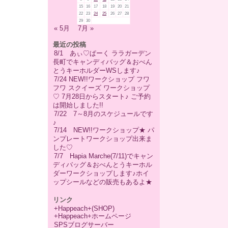
15
16
17
18
19
20
21
22
23
24
25
26
27
28
29
30
« 5月
7月 »
最近の投稿
8/1 あぃ♡ぱーく ララガーデン
長町でキャンディバッグ＆おべん
とうキーホルダーWSします♪
7/24 NEW!!ワークショップ フワ
フワ スクイーズ ワークショップ
♡ 7月28日からスタート♪ ご予約
は開始しました!!
7/22 7～8月のスケジュールです
♪
7/14 NEW!!ワークショップ★ パ
ンプレートワークショップ出来ま
した♡
7/7 Hapia Marche(7/11)でキャン
ディバッグ＆おべんとうキーホル
ダーワークショップします♪ホイ
ップシールなどの販売もあるよ★
リンク
+Happeach+(SHOP)
+Happeach+ホームページ
SPSブログサーバー