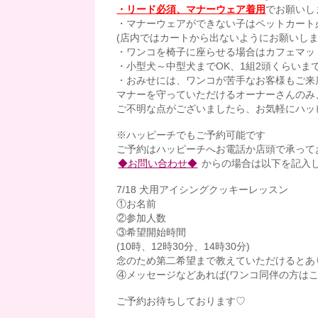
・リード必須、マナーウェア着用
でお願いし
・マナーウェアができない子はペットカート
(店内ではカートから出ないようにお願いしま
・ワンコを椅子に座らせる場合はカフェマッ
・小型犬～中型犬までOK、1組2頭くらいま
・おみせには、ワンコが苦手なお客様もご来
マナーを守っていただけるオーナーさんのみ
ご不明な点がございましたら、お気軽にハッ
※ハッピーチでもご予約可能です
ご予約はハッピーチへお電話か店頭で承って
◆お問い合わせ◆
からの場合は以下を記入
7/18 犬用アイシングクッキーレッスン
①お名前
②参加人数
③希望開始時間
(10時、12時30分、14時30分)
念のため第二希望まで教えていただけるとあ
④メッセージなどあれば(ワンコ同伴の方は
ご予約お待ちしております♡