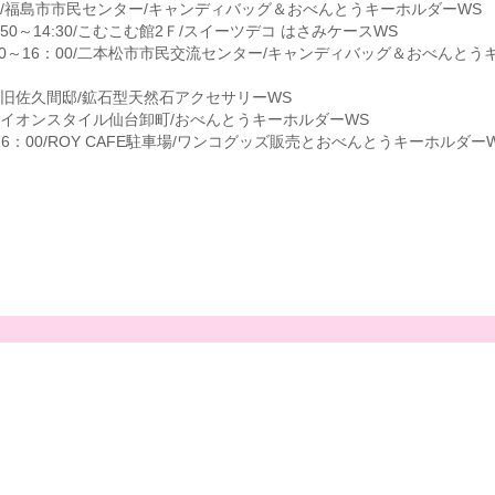
6：00/福島市市民センター/キャンディバッグ＆おべんとうキーホルダーWS
9:50～14:30/こむこむ館2Ｆ/スイーツデコ はさみケースWS
：00～16：00/二本松市市民交流センター/キャンディバッグ＆おべんと
：00/旧佐久間邸/鉱石型天然石アクセサリーWS
：00/イオンスタイル仙台卸町/おべんとうキーホルダーWS
～16：00/ROY CAFE駐車場/ワンコグッズ販売とおべんとうキーホルダー