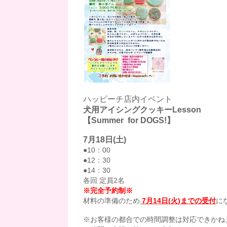
ハッピーチ店内イベント
犬用アイシングクッキーLesson
【Summer for DOGS!】
7月18日(土)
●10：00
●12：30
●14：30
各回 定員2名
※完全予約制※
材料の準備のため
7月14日(火)までの受付
に
※お客様の都合での時間調整は対応できかね