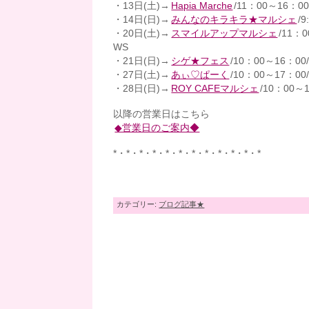
・13日(土)→
Hapia Marche
/11：00～1
・14日(日)→
みんなのキラキラ★マルシェ
/
・20日(土)→
スマイルアップマルシェ
/11
WS
・21日(日)→
シゲ★フェス
/10：00～16
・27日(土)→
あぃ♡ぱーく
/10：00～17
・28日(日)→
ROY CAFEマルシェ
/10：00
以降の営業日はこちら
◆営業日のご案内◆
*・*・*・*・*・*・*・*・*・*・*・*
カテゴリー:
ブログ記事★