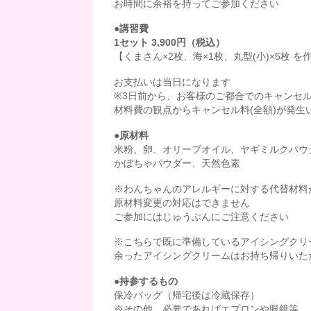
お時間に余裕を持ってご参加ください
●講習費
1セット 3,900円（税込）
【くまさん×2枚、海×1枚、丸型(小)×5枚 を
お支払いは当日になります
※3日前から、お客様のご都合でのキャンセ
材料費の観点からキャンセル料(全額)が発生
●原材料
米粉、卵、オリーブオイル、ヤギミルクパウ
かぼちゃパウダー、天然色素
※わんちゃんのアレルギーに対する代替材料
原材料変更の対応はできません
ご参加にはじゅうぶんにご注意ください
※こちらで既に準備しているアイシングクリ
余ったアイシングクリームはお持ち帰りいた
●持参するもの
保冷バッグ（帰宅後は冷蔵保存）
※その他、必要であればエプロンや眼鏡等