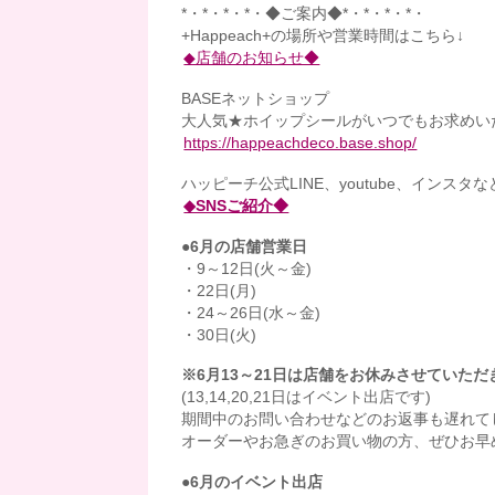
*・*・*・*・◆ご案内◆*・*・*・*・
+Happeach+の場所や営業時間はこちら↓
◆店舗のお知らせ◆
BASEネットショップ
大人気★ホイップシールがいつでもお求めい
https://happeachdeco.base.shop/
ハッピーチ公式LINE、youtube、インスタ
◆SNSご紹介◆
●6月の店舗営業日
・9～12日(火～金)
・22日(月)
・24～26日(水～金)
・30日(火)
※6月13～21日は店舗をお休みさせていただ
(13,14,20,21日はイベント出店です)
期間中のお問い合わせなどのお返事も遅れて
オーダーやお急ぎのお買い物の方、ぜひお早
●6月のイベント出店