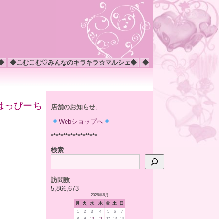
◆
◆こむこむ♡みんなのキラキラ☆マルシェ◆
◆
) はっぴーち
店舗のお知らせ↓
Webショップへ
*******************
検索
訪問数
5,866,673
2026年6月
月
火
水
木
金
土
日
1
2
3
4
5
6
7
8
9
10
11
12
13
14