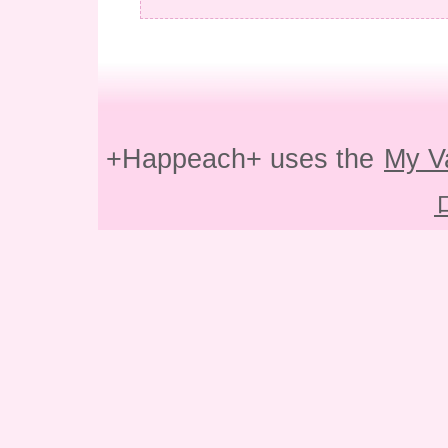
+Happeach+ uses the
My V