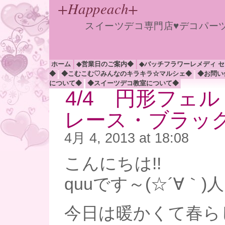
+Happeach+
スイーツデコ専門店♥デコパー
ホーム
◆営業日のご案内◆
◆バッチフラワーレメディ 
◆
◆こむこむ♡みんなのキラキラ☆マルシェ◆
◆お問い
について◆
◆スイーツデコ教室について◆
4/4 円形フェ
レース・ブラック
4月 4, 2013 at 18:08
こんにちは!!
quuです～(☆´∀｀)人
今日は暖かくて春ら