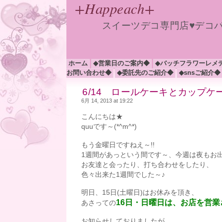
+Happeach+
スイーツデコ専門店♥デコ
ホーム
◆営業日のご案内◆
◆バッチフラワーレメ
お問い合わせ◆
◆委託先のご紹介◆
◆snsご紹介◆
6/14 ロールケーキとカップケ
6月 14, 2013 at 19:22
こんにちは★
quuです～(*^m^*)
もう金曜日ですねえ～!!
1週間があっという間です～、今週は夜もお
お友達と会ったり、打ち合わせをしたり、
色々出来た1週間でした～♪
明日、15日(土曜日)はお休みを頂き、
16日・日曜日は、お店を営業
あさっての
お知らせしておりましたが、