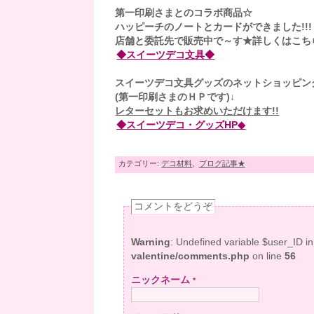
第一印刷さまとのコラボ商品☆
ハッピーチのノートとカードができました!!!
店舗と委託先で販売中で～す★詳しくはこち
◆スイーツデコ文具◆
スイーツデコ文具グッズのネットショッピン
(第一印刷さまのＨＰです)↓
レターセットもお求めいただけます!!
◆スイーツデコ・グッズHP◆
カテゴリー:
デコ材料
,
ブログ記事★
コメントをどうぞ
Warning
: Undefined variable $user_ID i
valentine/comments.php
on line
56
ニックネーム
*