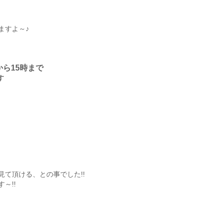
ますよ～♪
ら15時まで
す
円
て頂ける、との事でした!!
～!!