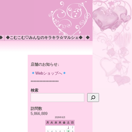
◆
◆こむこむ♡みんなのキラキラ☆マルシェ◆
◆
店舗のお知らせ↓
Webショップへ
*******************
検索
訪問数
5,866,889
2026年8月
月
火
水
木
金
土
日
1
2
3
4
5
6
7
8
9