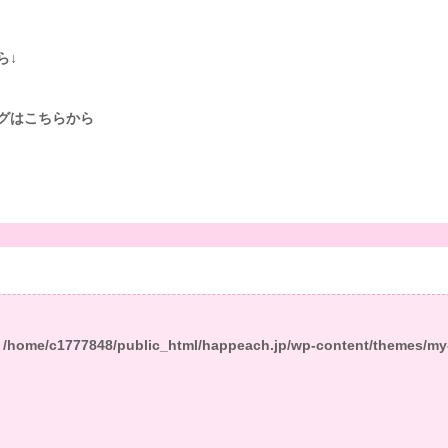
ら↓
グはこちらから
n
/home/c1777848/public_html/happeach.jp/wp-content/themes/my