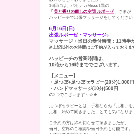
16日には、パセナカMisse1階の
「
美と香りの癒しの空間 ルポーゼ
」
さまが
ハッピーチで出張マッサージをしてください
6月16日(日)
出張ルポーゼ・マッサージ♪
マッサージ・当日の受付時間：11時半か
※上記以外のお時間はご予約が入っておりま
ハッピーチの営業時間は、
10時から16時まででございます。
【メニュー】
・足つぼ+足つぼセラピー(20分)1,000
・ハンドマッサージ(10分)500円
の2つでございます～☆★
足つぼセラピーとは、手相ならぬ「足相」を見
足相…始めて聞きました、とても気になります
ご予約の方は締め切らせて頂きましたが、
当日、空席のご確認や当日予約も可能です。