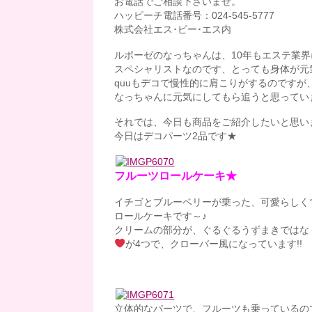
お電話でご相談下さいませ。
ハッピーチ電話番号：024-545-5777
株式会社エス･ピー･エス内
ルポーゼのなっちゃんは、10年もエステ業界
スペシャリストなのです、とっても身体が元気
quuもデコで慢性的に肩こりがするのですが
なっちゃんに元気にしてもら追うと思っていま
それでは、今日も商品をご紹介したいと思い
今日はデコパーツ2品です★
フルーツロールケーキ★
イチゴとブルーベリーが乗った、可愛らしく
ロールケーキです～♪
クリームの部分が、ぐるぐるうずまきではな
が4つで、クローバー風になっています!!
立体的なパーツで、フルーツも乗っているの