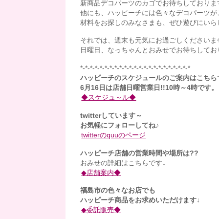
新商品デコパーツのカゴでお待ちしておりま
他にも、ハッピーチには色々なデコパーツが
材料をお探しのみなさまも、ぜひ遊びにいらし
それでは、週末も元気にお過ごしくださいま
日曜日、なっちゃんとおみせでお待ちしてお
*-*-*-*-*-*-*-*-*-*-*-*-*-*-*-*-*-*-*-*-*-*-*
ハッピーチのスケジュールのご案内はこちら
6月16日は店舗日曜営業日!!10時～4時です。
◆スケジュ～ル◆
twitterしています～
お気軽にフォローしてね♪
twitterのquuのページ
ハッピーチ店舗の営業時間や場所は??
おみせの詳細はこちらです↓
◆店舗案内◆
福島市の色々なお店でも
ハッピーチ商品をお求めいただけます↓
◆委託販売◆