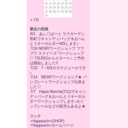
10
11
12
13
14
15
16
17
18
19
20
21
22
23
24
25
26
27
28
29
30
31
« 7月
最近の投稿
8/1 あぃ♡ぱーく ララガーデン
長町でキャンディバッグ＆おべん
とうキーホルダーWSします♪
7/24 NEW!!ワークショップ フワ
フワ スクイーズ ワークショップ
♡ 7月28日からスタート♪ ご予約
は開始しました!!
7/22 7～8月のスケジュールです
♪
7/14 NEW!!ワークショップ★ パ
ンプレートワークショップ出来ま
した♡
7/7 Hapia Marche(7/11)でキャン
ディバッグ＆おべんとうキーホル
ダーワークショップします♪ホイ
ップシールなどの販売もあるよ★
リンク
+Happeach+(SHOP)
+Happeach+ホームページ