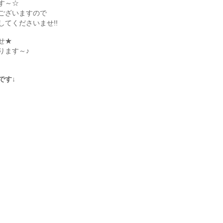
す～☆
ございますので
てくださいませ!!
せ★
ります～♪
です↓