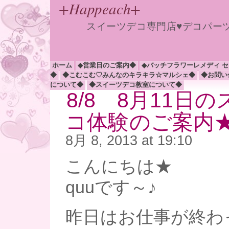
+Happeach+
スイーツデコ専門店♥デコパー
ホーム
◆営業日のご案内◆
◆バッチフラワーレメディ 
◆
◆こむこむ♡みんなのキラキラ☆マルシェ◆
◆お問い
について◆
◆スイーツデコ教室について◆
8/8 8月11日
コ体験のご案内
8月 8, 2013 at 19:10
こんにちは★
quuです～♪
昨日はお仕事が終わ